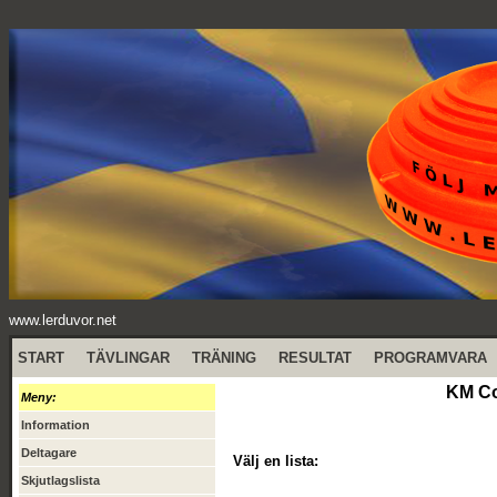
www.lerduvor.net
START
TÄVLINGAR
TRÄNING
RESULTAT
PROGRAMVARA
KM Co
Meny:
Information
Deltagare
Välj en lista:
Skjutlagslista