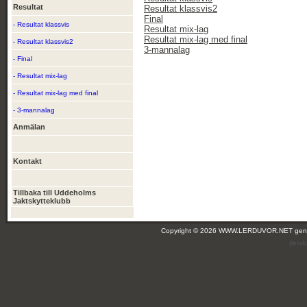
Resultat
Resultat klassvis2
Final
- Resultat klassvis
Resultat mix-lag
Resultat mix-lag med final
- Resultat klassvis2
3-mannalag
- Final
- Resultat mix-lag
- Resultat mix-lag med final
- 3-mannalag
Anmälan
Kontakt
Tillbaka till Uddeholms
Jaktskytteklubb
Copyright © 2026 WWW.LERDUVOR.NET ge
(leir