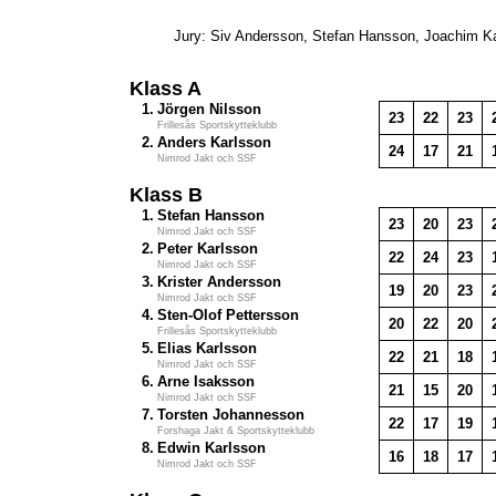
Jury: Siv Andersson, Stefan Hansson, Joachim K
Klass A
1.
Jörgen Nilsson
23
22
23
Frillesås Sportskytteklubb
2.
Anders Karlsson
24
17
21
Nimrod Jakt och SSF
Klass B
1.
Stefan Hansson
23
20
23
Nimrod Jakt och SSF
2.
Peter Karlsson
22
24
23
Nimrod Jakt och SSF
3.
Krister Andersson
19
20
23
Nimrod Jakt och SSF
4.
Sten-Olof Pettersson
20
22
20
Frillesås Sportskytteklubb
5.
Elias Karlsson
22
21
18
Nimrod Jakt och SSF
6.
Arne Isaksson
21
15
20
Nimrod Jakt och SSF
7.
Torsten Johannesson
22
17
19
Forshaga Jakt & Sportskytteklubb
8.
Edwin Karlsson
16
18
17
Nimrod Jakt och SSF