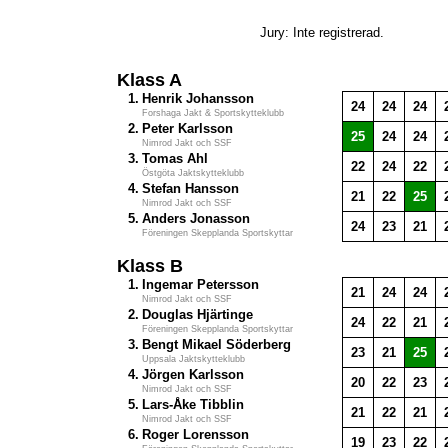
Jury: Inte registrerad.
Klass A
1.
Henrik Johansson
24
24
24
Forshaga Jakt & Sportskytteklubb
2.
Peter Karlsson
25
24
24
Nimrod Jakt och SSF
3.
Tomas Ahl
22
24
22
Östgöta Jaktskytteklubb
4.
Stefan Hansson
21
22
25
Nimrod Jakt och SSF
5.
Anders Jonasson
24
23
21
Föreningen Skepplanda Sportskyttar
Klass B
1.
Ingemar Petersson
21
24
24
Nimrod Jakt och SSF
2.
Douglas Hjärtinge
24
22
21
Föreningen Skepplanda Sportskyttar
3.
Bengt Mikael Söderberg
23
21
25
Uppsala Jaktskytteklubb
4.
Jörgen Karlsson
20
22
23
Nimrod Jakt och SSF
5.
Lars-Åke Tibblin
21
22
21
Nimrod Jakt och SSF
6.
Roger Lorensson
19
23
22