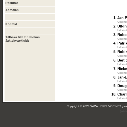
Resultat
Anmälan
1.
Jan 
Uddehol
Kontakt
2.
Ulf-I
Uddehol
3.
Robe
Tillbaka till Uddeholms
Uddehol
Jaktskytteklubb
4.
Patri
Uddehol
5.
Robi
Uddehol
6.
Bert
Uddehol
7.
Nicla
Uddehol
8.
Jan-E
Uddehol
9.
Doug
Uddehol
10.
Charl
Uddehol
Copyright © 2026 WWW.LERDUVOR.NET ge
(leir