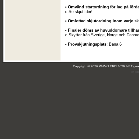
•
Omvänd startordning för lag på lörda
o Se skjuttider!
•
Omlottad skjutordning inom varje sk
•
Finaler döms av huvuddomare tillhan
o Skyttar från Sverige, Norge och Danma
•
Provskjutningsplats:
Bana 6
Copyright © 2026 WWW.LERDUVOR.NET ge
(leir