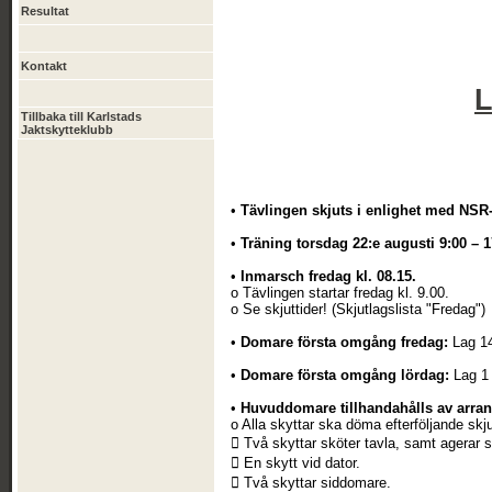
Resultat
Kontakt
L
Tillbaka till Karlstads
Jaktskytteklubb
•
Tävlingen skjuts i enlighet med NSR-
•
Träning torsdag 22:e augusti 9:00 – 1
•
Inmarsch fredag kl. 08.15.
o Tävlingen startar fredag kl. 9.00.
o Se skjuttider! (Skjutlagslista "Fredag")
•
Domare första omgång fredag:
Lag 14
•
Domare första omgång lördag:
Lag 1 
•
Huvuddomare tillhandahålls av arran
o Alla skyttar ska döma efterföljande skju
 Två skyttar sköter tavla, samt agerar 
 En skytt vid dator.
 Två skyttar siddomare.