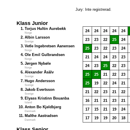
Jury: Inte registrerad.
Klass Junior
1.
Torjus Hultin Aurebekk
24
24
24
24
24
Norge
2.
Albin Larsson
23
23
22
25
24
Sverige
3.
Vetle Ingebretsen Aanensen
25
23
22
23
24
Norge
4.
Ole Emil Gulbrandsen
21
24
24
23
23
Norge
5.
Jørgen Nybøle
24
23
25
22
23
Norge
6.
Alexander Åsälv
25
25
21
22
23
Sverige
7.
Hugo Andersson
25
19
22
24
21
Sverige
8.
Jakob Evertsson
21
22
23
21
22
Sverige
9.
Elyass Kristinn Bouanba
16
21
21
23
21
Island
10.
Anton Bo Kjeldbjerg
17
15
21
19
24
Danmark
11.
Malthe Aastradsen
17
19
19
20
18
Danmark
Klass Senior