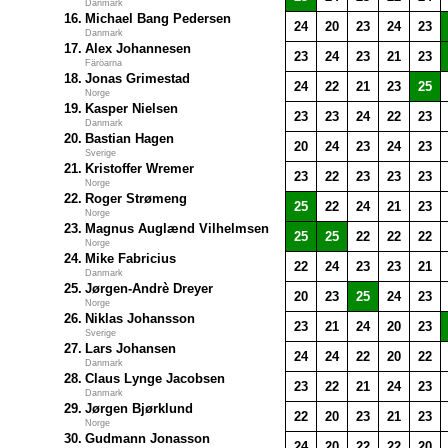
Danmark
16.
Michael Bang Pedersen
24
20
23
24
23
Danmark
17.
Alex Johannesen
23
24
23
21
23
Färöarna
18.
Jonas Grimestad
24
22
21
23
25
Norge
19.
Kasper Nielsen
23
23
24
22
23
Danmark
20.
Bastian Hagen
20
24
23
24
23
Sverige
21.
Kristoffer Wremer
23
22
23
23
23
Norge
22.
Roger Strømeng
25
22
24
21
23
Norge
23.
Magnus Auglænd Vilhelmsen
25
25
22
22
22
Norge
24.
Mike Fabricius
22
24
23
23
21
Danmark
25.
Jørgen-Andrè Dreyer
20
23
25
24
23
Norge
26.
Niklas Johansson
23
21
24
20
23
Sverige
27.
Lars Johansen
24
24
22
20
22
Danmark
28.
Claus Lynge Jacobsen
23
22
21
24
23
Danmark
29.
Jørgen Bjørklund
22
20
23
21
23
Norge
30.
Gudmann Jonasson
24
20
22
22
20