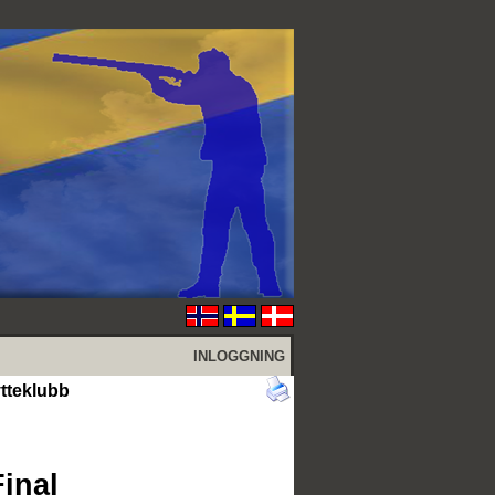
INLOGGNING
tteklubb
Final