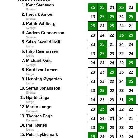
1.
Kent Stensson
25
25
24
25
23
Sverige
2.
Fredrik Amour
23
25
25
24
25
Sverige
3.
Patrik Vahlberg
25
24
25
24
21
Sverige
4.
Anders Gunnarsson
23
24
22
25
25
Sverige
5.
Stian Jevnlid Hoff
23
25
21
24
24
Norge
6.
Filip Rasmussen
23
25
23
22
24
Norge
7.
Michael Kvist
24
24
24
22
25
Sverige
8.
Knut Ivar Larsen
23
23
25
23
22
Norge
9.
Henning Øygarden
23
23
22
24
25
Norge
10.
Stefan Johansson
23
25
22
23
24
Sverige
11.
Bjarte Linga
24
23
23
21
25
Norge
12.
Martin Lange
23
25
24
22
22
Danmark
13.
Thomas Fogh
23
24
24
24
21
Danmark
14.
Pål Høines
23
25
23
23
23
Norge
15.
Peter Lykkemark
25
24
23
22
24