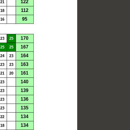
122
21
112
18
95
16
170
23
25
167
25
25
164
24
23
163
23
23
161
21
20
140
23
139
23
136
23
135
23
134
22
134
18