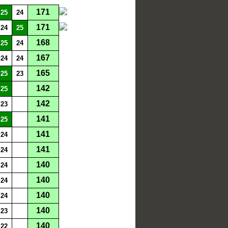
171
25
24
171
24
25
168
25
24
167
24
24
165
25
23
142
25
142
23
141
25
141
24
141
24
140
24
140
24
140
24
140
23
140
22