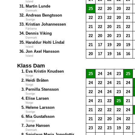
Island
31.
Martin Lunde
25
22
20
20
22
Danmark
32.
Andreas Bengtsson
22
23
22
20
21
Sverige
33.
Kristian Johannessen
21
22
20
21
22
Färöarna
34.
Dennis Viking
22
20
20
23
21
Danmark
35.
Haraldur Holti Líndal
21
17
19
20
19
Island
36.
Jon Axel Hansson
20
17
19
16
16
Island
Klass Dam
1.
Eva Kristin Knudsen
25
24
24
23
25
Norge
2.
Heidi Bråten
24
22
24
21
24
Norge
3.
Pernilla Stensson
22
24
24
23
24
Sverige
4.
Elise Larsen
24
21
22
25
21
Norge
5.
Helene Larsson
21
22
22
22
24
Sverige
6.
Mia Gustafsson
21
22
20
24
22
Sverige
7.
June Hansen
23
22
23
19
22
Danmark
8.
Snjolaug Maria Jonsdottir