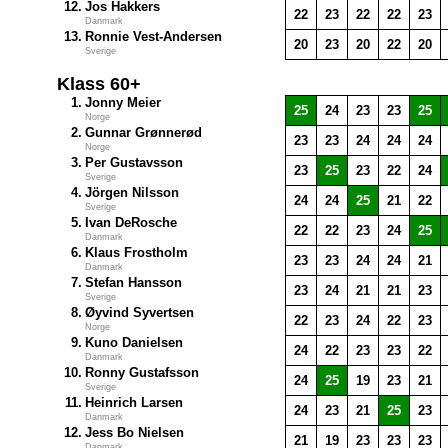
12.
Jos Hakkers
22
23
22
22
23
Danmark
13.
Ronnie Vest-Andersen
20
23
20
22
20
Sverige
Klass 60+
1.
Jonny Meier
25
24
23
23
25
Norge
2.
Gunnar Grønnerød
23
23
24
24
24
Norge
3.
Per Gustavsson
23
25
23
22
24
Sverige
4.
Jörgen Nilsson
24
24
25
21
22
Sverige
5.
Ivan DeRosche
22
22
23
24
25
Danmark
6.
Klaus Frostholm
23
23
24
24
21
Danmark
7.
Stefan Hansson
23
24
21
21
23
Sverige
8.
Øyvind Syvertsen
22
23
24
22
23
Norge
9.
Kuno Danielsen
24
22
23
23
22
Danmark
10.
Ronny Gustafsson
24
25
19
23
21
Sverige
11.
Heinrich Larsen
24
23
21
25
23
Danmark
12.
Jess Bo Nielsen
21
19
23
23
23
Danmark