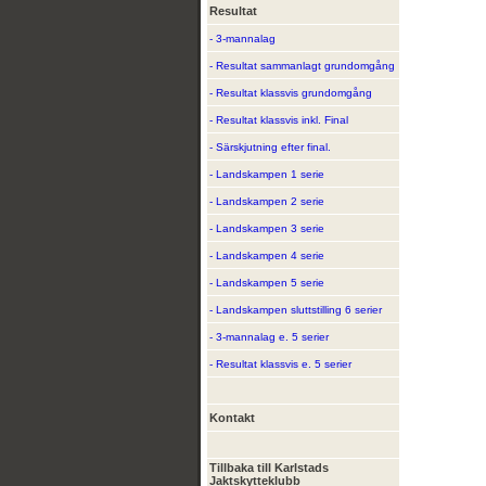
Resultat
- 3-mannalag
- Resultat sammanlagt grundomgång
- Resultat klassvis grundomgång
- Resultat klassvis inkl. Final
- Särskjutning efter final.
- Landskampen 1 serie
- Landskampen 2 serie
- Landskampen 3 serie
- Landskampen 4 serie
- Landskampen 5 serie
- Landskampen sluttstilling 6 serier
- 3-mannalag e. 5 serier
- Resultat klassvis e. 5 serier
Kontakt
Tillbaka till Karlstads
Jaktskytteklubb