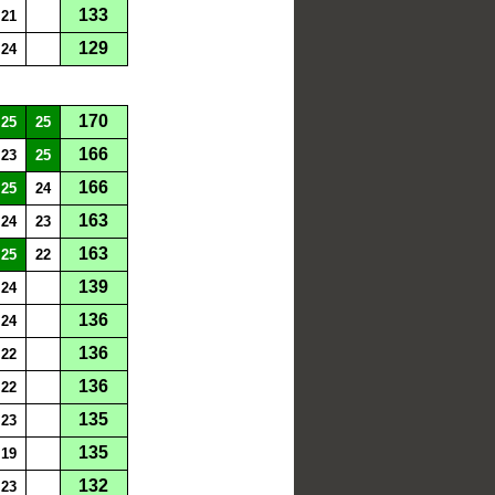
133
21
129
24
170
25
25
166
23
25
166
25
24
163
24
23
163
25
22
139
24
136
24
136
22
136
22
135
23
135
19
132
23