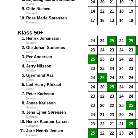
24
20
21
19
17
Island
9.
Gitte Nielsen
14
22
21
18
19
Danmark
10.
Rose Marie Sørensen
17
16
13
14
19
Danmark
Klass 50+
1.
Henrik Johansson
24
24
25
24
25
Sverige
2.
Ole Johan Sæternes
23
24
23
24
23
Norge
3.
Per Andersen
25
23
23
24
22
Danmark
4.
Jerry Nilsson
23
23
24
24
23
Sverige
5.
Gjermund Aas
24
25
24
23
24
Norge
6.
Leif Henry Klokset
24
20
25
24
24
Norge
7.
Peter Karlsson
23
22
23
24
24
Sverige
8.
Jonas Karlsson
23
20
22
23
25
Sverige
9.
Jens Ejner Sørensen
24
21
23
20
24
Danmark
10.
Henrik Kamper Larsen
23
22
21
21
25
Danmark
11.
Jørn Henrik Jensen
25
22
22
23
24
Danmark