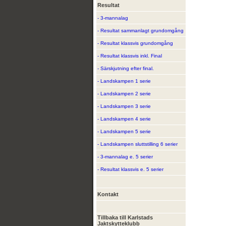
Resultat
- 3-mannalag
- Resultat sammanlagt grundomgång
- Resultat klassvis grundomgång
- Resultat klassvis inkl. Final
- Särskjutning efter final.
- Landskampen 1 serie
- Landskampen 2 serie
- Landskampen 3 serie
- Landskampen 4 serie
- Landskampen 5 serie
- Landskampen sluttstilling 6 serier
- 3-mannalag e. 5 serier
- Resultat klassvis e. 5 serier
Kontakt
Tillbaka till Karlstads
Jaktskytteklubb