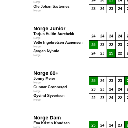
24
20
25
24
Norge
Ole Johan Sæternes
23
24
23
24
Norge
Norge Junior
Torjus Hultin Aurebekk
24
24
24
24
Norge
Vetle Ingebretsen Aanensen
25
23
22
23
Norge
Jørgen Nybøle
24
23
25
22
Norge
Norge 60+
Jonny Meier
25
24
23
23
Norge
Gunnar Grønnerød
23
23
24
24
Norge
Øyvind Syvertsen
22
23
24
22
Norge
Norge Dam
Eva Kristin Knudsen
25
24
24
23
Norge