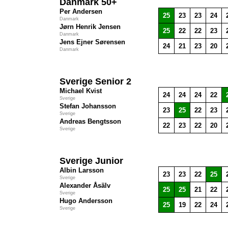
Danmark 50+
Per Andersen
25
23
23
24
Danmark
Jørn Henrik Jensen
25
22
22
23
Danmark
Jens Ejner Sørensen
24
21
23
20
Danmark
Sverige Senior 2
Michael Kvist
24
24
24
22
Sverige
Stefan Johansson
23
25
22
23
Sverige
Andreas Bengtsson
22
23
22
20
Sverige
Sverige Junior
Albin Larsson
23
23
22
25
Sverige
Alexander Åsälv
25
25
21
22
Sverige
Hugo Andersson
25
19
22
24
Sverige