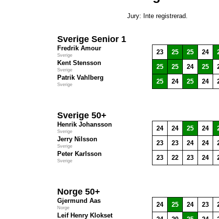
Jury: Inte registrerad.
Sverige Senior 1
Fredrik Amour
23
25
25
24
Sverige
Kent Stensson
25
25
24
25
Sverige
Patrik Vahlberg
25
24
25
24
Sverige
Sverige 50+
Henrik Johansson
24
24
25
24
Sverige
Jerry Nilsson
23
23
24
24
Sverige
Peter Karlsson
23
22
23
24
Sverige
Norge 50+
Gjermund Aas
24
25
24
23
Norge
Leif Henry Klokset