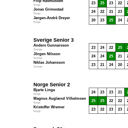
Filip Rasmussen
23
25
23
22
Norge
Jonas Grimestad
24
22
21
23
Norge
Jørgen-Andrè Dreyer
20
23
25
24
Norge
Sverige Senior 3
Anders Gunnarsson
23
24
22
25
Sverige
Jörgen Nilsson
24
24
25
21
Sverige
Niklas Johansson
23
21
24
20
Sverige
Norge Senior 2
Bjarte Linga
24
23
23
21
Norge
Magnus Auglænd Vilhelmsen
25
25
22
22
Norge
Kristoffer Wremer
23
22
23
23
Norge