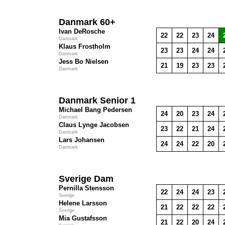
Danmark 60+
Ivan DeRosche
22
22
23
24
Danmark
Klaus Frostholm
23
23
24
24
Danmark
Jess Bo Nielsen
21
19
23
23
Danmark
Danmark Senior 1
Michael Bang Pedersen
24
20
23
24
Danmark
Claus Lynge Jacobsen
23
22
21
24
Danmark
Lars Johansen
24
24
22
20
Danmark
Sverige Dam
Pernilla Stensson
22
24
24
23
Sverige
Helene Larsson
21
22
22
22
Sverige
Mia Gustafsson
21
22
20
24