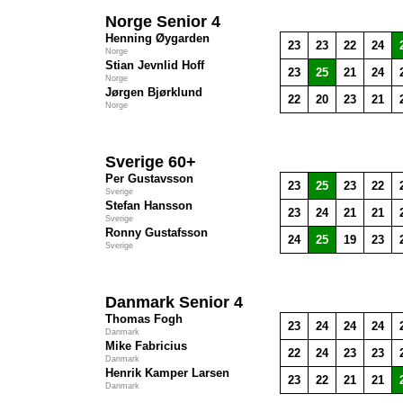
Norge Senior 4
Henning Øygarden
23
23
22
24
Norge
Stian Jevnlid Hoff
23
25
21
24
Norge
Jørgen Bjørklund
22
20
23
21
Norge
Sverige 60+
Per Gustavsson
23
25
23
22
Sverige
Stefan Hansson
23
24
21
21
Sverige
Ronny Gustafsson
24
25
19
23
Sverige
Danmark Senior 4
Thomas Fogh
23
24
24
24
Danmark
Mike Fabricius
22
24
23
23
Danmark
Henrik Kamper Larsen
23
22
21
21
Danmark