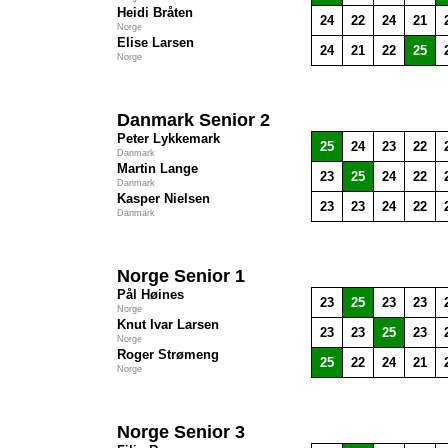
Heidi Bråten
24
22
24
21
Norge
Elise Larsen
24
21
22
25
Norge
Danmark Senior 2
Peter Lykkemark
25
24
23
22
Danmark
Martin Lange
23
25
24
22
Danmark
Kasper Nielsen
23
23
24
22
Danmark
Norge Senior 1
Pål Høines
23
25
23
23
Norge
Knut Ivar Larsen
23
23
25
23
Norge
Roger Strømeng
25
22
24
21
Norge
Norge Senior 3