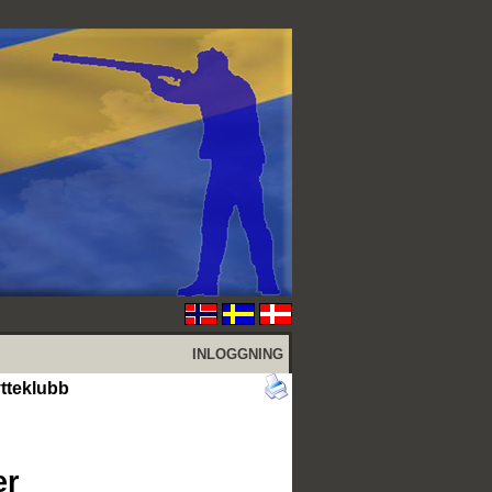
INLOGGNING
tteklubb
er