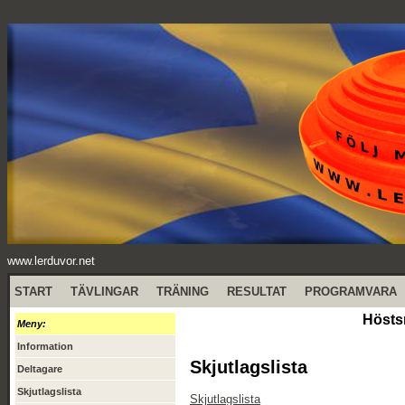
www.lerduvor.net
START
TÄVLINGAR
TRÄNING
RESULTAT
PROGRAMVARA
Hösts
Meny:
Information
Skjutlagslista
Deltagare
Skjutlagslista
Skjutlagslista