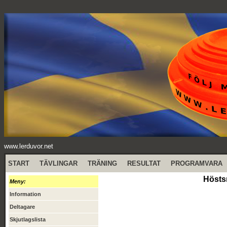
www.lerduvor.net
START
TÄVLINGAR
TRÄNING
RESULTAT
PROGRAMVARA
Hösts
Meny:
Information
Deltagare
Skjutlagslista