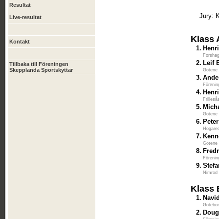
Resultat
Jury: 
Live-resultat
Klass 
Kontakt
1.
Henr
Forshag
2.
Leif 
Tillbaka till Föreningen
Skepplanda Sportskyttar
Götene 
3.
Ande
Förenin
4.
Henr
Frilles
5.
Micha
Götene 
6.
Peter
Högared
7.
Kenn
Götene 
8.
Fred
Förenin
9.
Stef
Nimrod
Klass 
1.
Navi
Götebor
2.
Doug