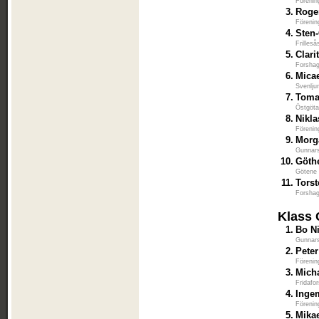
Förenin
3.
Roge
Förenin
4.
Sten-
Frilles
5.
Clari
Forshag
6.
Mica
Svenlju
7.
Toma
Östgöta
8.
Nikla
Förenin
9.
Morg
Gunnars
10.
Göth
Götene 
11.
Tors
Forshag
Klass 
1.
Bo N
Gunnars
2.
Pete
Förenin
3.
Mich
Fridafo
4.
Inge
Förenin
5.
Mika