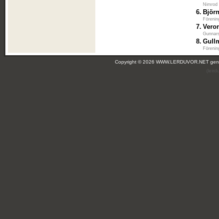
Nimrod
6.
Björ
Förenin
7.
Veron
Gunnars
8.
Gull
Förenin
Copyright © 2026 WWW.LERDUVOR.NET ge
(leir