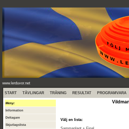
www.lerduvor.net
START
TÄVLINGAR
TRÄNING
RESULTAT
PROGRAMVARA
Vildman
Meny:
Information
Deltagare
Välj en lista:
Skjutlagslista
Sammanlagt + Final