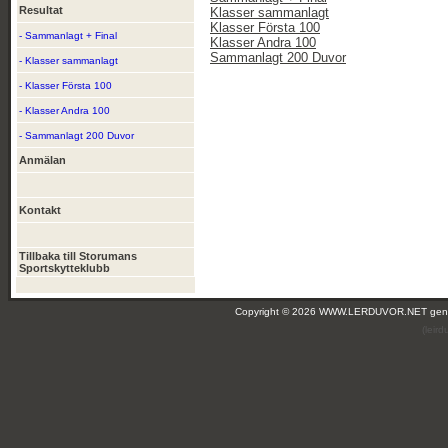
Resultat
Klasser sammanlagt
Klasser Första 100
- Sammanlagt + Final
Klasser Andra 100
Sammanlagt 200 Duvor
- Klasser sammanlagt
- Klasser Första 100
- Klasser Andra 100
- Sammanlagt 200 Duvor
Anmälan
Kontakt
Tillbaka till Storumans
Sportskytteklubb
Copyright © 2026 WWW.LERDUVOR.NET ge
(leir