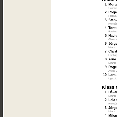
1.
Morg
Gunnars
2.
Roge
Förenin
3.
Sten-
Frilles
4.
Tors
Forshag
5.
Navi
Götebor
6.
Jörg
Nimrod
7.
Clari
Forshag
8.
Arne
Nimrod
9.
Roge
Arvika 
10.
Lars-
Uppsala
Klass 
1.
Håka
Nimrod
2.
Leia 
Frilles
3.
Jörg
Nimrod
4.
Mika