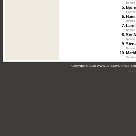
Nimrod
5.
Björ
Förenin
6.
Hans
Nimrod
7.
Lars
Nimrod
8.
Siv 
Nimrod
9.
Sten
Nimrod
10.
Math
Götebor
Copyright © 2026 WWW.LERDUVOR.NET ge
(leir