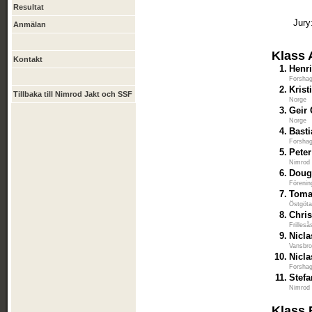
Resultat
Jury
Anmälan
Klass 
Kontakt
1.
Henr
Forshag
2.
Kris
Tillbaka till Nimrod Jakt och SSF
Norge
3.
Geir
Norge
4.
Bast
Forshag
5.
Peter
Nimrod
6.
Doug
Förenin
7.
Toma
Östgöta
8.
Chri
Frilles
9.
Nicl
Vansbro
10.
Nicla
Forshag
11.
Stef
Nimrod
Klass 