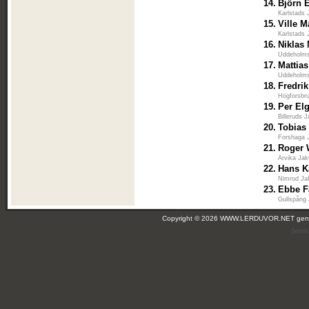
14.
Björn 
Karlstads 
15.
Ville M
Karlstads 
16.
Niklas
Uddeholms
17.
Mattia
Uddeholms
18.
Fredri
Högforsbru
19.
Per El
Billeruds 
20.
Tobias
Forshaga J
21.
Roger 
Arvika Jak
22.
Hans K
Nimrod Ja
23.
Ebbe F
Gullspång 
Copyright © 2026 WWW.LERDUVOR.NET ge
(leir