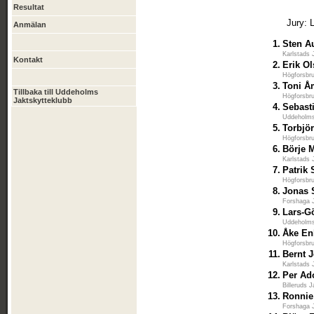
Resultat
Jury: 
Anmälan
1.
Sten A
Karlstads 
Kontakt
2.
Erik O
Högforsbru
3.
Toni 
Tillbaka till Uddeholms
Högforsbru
Jaktskytteklubb
4.
Sebast
Uddeholms
5.
Torbjö
Högforsbru
6.
Börje 
Karlstads 
7.
Patrik 
Högforsbru
8.
Jonas 
Forshaga J
9.
Lars-G
Uddeholms
10.
Åke En
Högforsbru
11.
Bernt 
Karlstads 
12.
Per Ad
Billeruds 
13.
Ronnie
Forshaga J