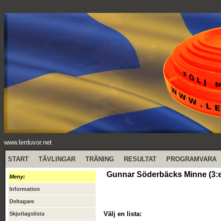
www.lerduvor.net
START
TÄVLINGAR
TRÄNING
RESULTAT
PROGRAMVARA
Gunnar Söderbäcks Minne (3:e 
Meny:
Information
Deltagare
Välj en lista:
Skjutlagslista