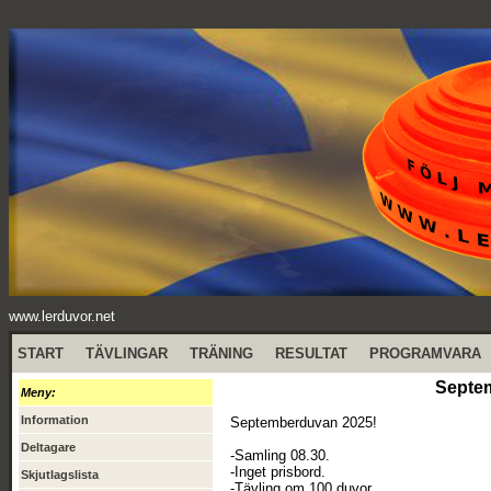
www.lerduvor.net
START
TÄVLINGAR
TRÄNING
RESULTAT
PROGRAMVARA
Septem
Meny:
Information
Septemberduvan 2025!
Deltagare
-Samling 08.30.
-Inget prisbord.
Skjutlagslista
-Tävling om 100 duvor.