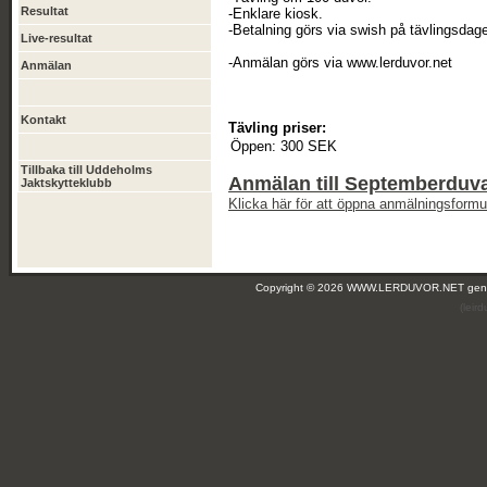
Resultat
-Enklare kiosk.
-Betalning görs via swish på tävlingsdag
Live-resultat
-Anmälan görs via www.lerduvor.net
Anmälan
Kontakt
Tävling priser:
Öppen:
300 SEK
Tillbaka till Uddeholms
Anmälan till Septemberduv
Jaktskytteklubb
Klicka här för att öppna anmälningsformul
Copyright © 2026 WWW.LERDUVOR.NET ge
(leir