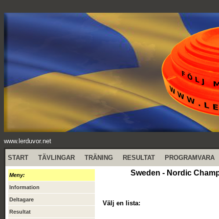
www.lerduvor.net
START
TÄVLINGAR
TRÄNING
RESULTAT
PROGRAMVARA
Sweden - Nordic Champ
Meny:
Information
Deltagare
Välj en lista:
Resultat