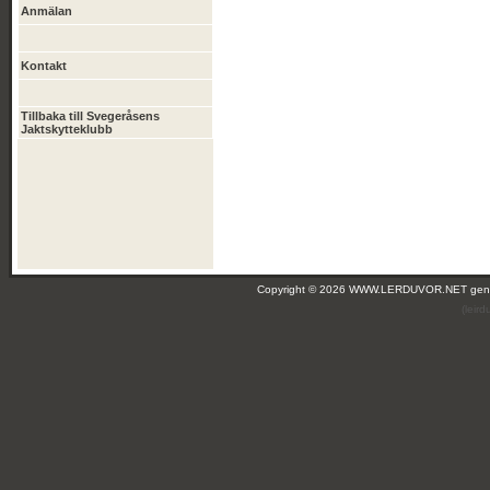
Anmälan
Kontakt
Tillbaka till Svegeråsens
Jaktskytteklubb
Copyright © 2026 WWW.LERDUVOR.NET ge
(leir