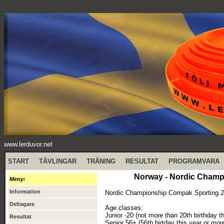
www.lerduvor.net
START
TÄVLINGAR
TRÄNING
RESULTAT
PROGRAMVARA
Norway - Nordic Champ
Meny:
Information
Nordic Championship Compak Sporting 2025
Deltagare
Age classes:
Junior -20 (not more than 20th birthday th
Resultat
Senior 56+ (56th birtday this year or mor