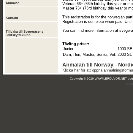
Anmälan
Veteran 66+ (66th birtday this year or mo
Master 73+ (73rd birthday this year or mo
This registration is for the norwegian part
Kontakt
Registration is complete when paid. Until 
You can find more information at sveger
Tillbaka till Svegeråsens
Jaktskytteklubb
Tävling priser:
Junior:
1000 SE
Dam, Herr, Master, Senior, Vet:
2000 SE
Anmälan till Norway - Nor
Klicka här för att öppna anmälningsformul
Copyright © 2026 WWW.LERDUVOR.NET ge
(leir