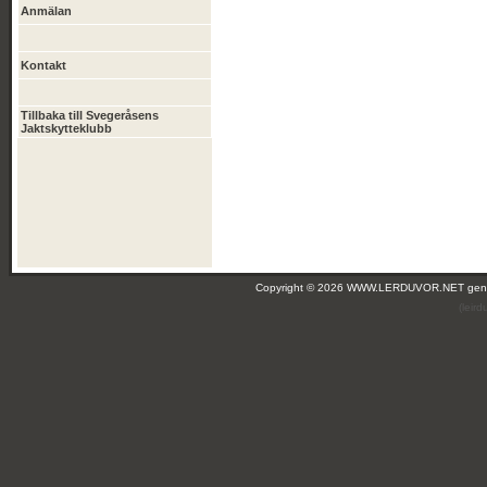
Anmälan
Kontakt
Tillbaka till Svegeråsens
Jaktskytteklubb
Copyright © 2026 WWW.LERDUVOR.NET ge
(leir