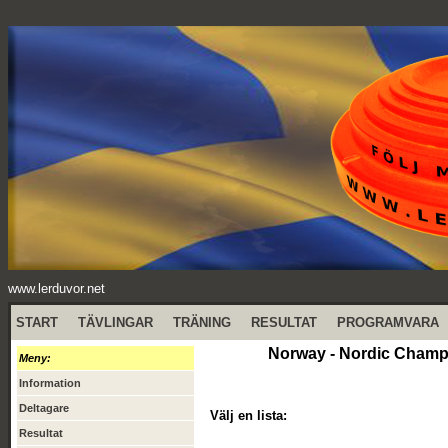
www.lerduvor.net
START
TÄVLINGAR
TRÄNING
RESULTAT
PROGRAMVARA
Norway - Nordic Champ
Meny:
Information
Deltagare
Välj en lista:
Resultat