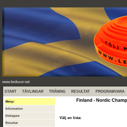
www.lerduvor.net
START
TÄVLINGAR
TRÄNING
RESULTAT
PROGRAMVARA
Finland - Nordic Cham
Meny:
Information
Deltagare
Välj en lista:
Resultat