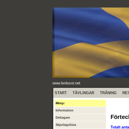
www.lerduvor.net
START
TÄVLINGAR
TRÄNING
RE
Meny:
Information
Förtec
Deltagare
Skjutlagslista
Totalt anta