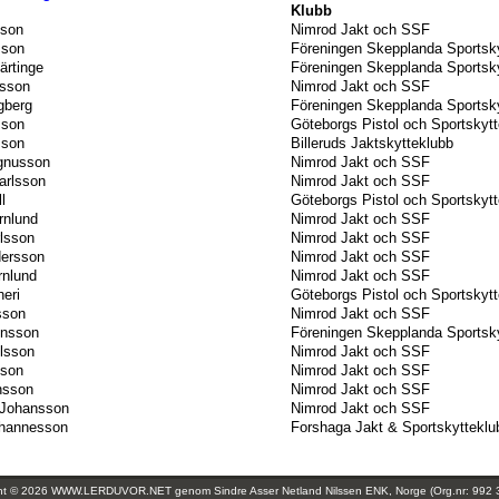
Klubb
sson
Nimrod Jakt och SSF
sson
Föreningen Skepplanda Sportsky
ärtinge
Föreningen Skepplanda Sportsky
lsson
Nimrod Jakt och SSF
gberg
Föreningen Skepplanda Sportsky
sson
Göteborgs Pistol och Sportskyt
sson
Billeruds Jaktskytteklubb
gnusson
Nimrod Jakt och SSF
arlsson
Nimrod Jakt och SSF
l
Göteborgs Pistol och Sportskyt
rnlund
Nimrod Jakt och SSF
lsson
Nimrod Jakt och SSF
dersson
Nimrod Jakt och SSF
rnlund
Nimrod Jakt och SSF
eri
Göteborgs Pistol och Sportskyt
sson
Nimrod Jakt och SSF
ensson
Föreningen Skepplanda Sportsky
lsson
Nimrod Jakt och SSF
sson
Nimrod Jakt och SSF
nsson
Nimrod Jakt och SSF
 Johansson
Nimrod Jakt och SSF
ohannesson
Forshaga Jakt & Sportskytteklu
ght © 2026 WWW.LERDUVOR.NET genom
Sindre Asser Netland Nilssen ENK, Norge (Org.nr: 992 