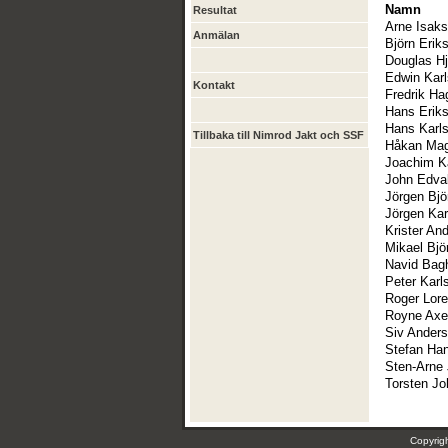
Namn
Resultat
Arne Isak
Anmälan
Björn Erik
Douglas Hj
Edwin Kar
Kontakt
Fredrik Ha
Hans Erik
Hans Karl
Tillbaka till Nimrod Jakt och SSF
Håkan Ma
Joachim K
John Edval
Jörgen Bjö
Jörgen Kar
Krister An
Mikael Bjö
Navid Bagh
Peter Karl
Roger Lor
Royne Axe
Siv Ander
Stefan Ha
Sten-Arne
Torsten J
Copyri