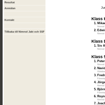
Resultat
Ju
Anmälan
Klass 
Kontakt
1.
Mika
Nimrod
2.
Edwi
Tillbaka till Nimrod Jakt och SSF
Nimrod
Klass
1.
Siv 
Nimrod
Klass 
1.
Peter
Nimrod
2.
Navi
Götebor
3.
Fred
Förenin
4.
Jörg
Nimrod
5.
Björ
Förenin
6.
Royn
Nimrod
7.
Joac