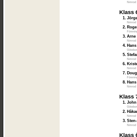
Nimrod
Klass 
1.
Jörg
Nimrod
2.
Roge
Förenin
3.
Arne
Nimrod
4.
Hans
Götebor
5.
Stef
Nimrod
6.
Kris
Nimrod
7.
Doug
Förenin
8.
Hans
Nimrod
Klass 
1.
John
Götebor
2.
Håka
Nimrod
3.
Sten
Nimrod
Klass