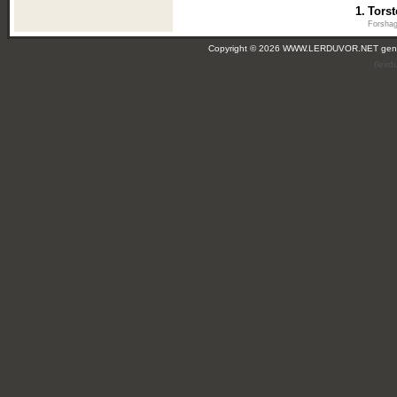
1.
Tors
Forshag
Copyright © 2026 WWW.LERDUVOR.NET ge
(leir