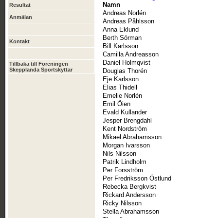
Namn
Resultat
Andreas Norlén
Anmälan
Andreas Påhlsson
Anna Eklund
Berth Sörman
Kontakt
Bill Karlsson
Camilla Andreasson
Daniel Holmqvist
Tillbaka till Föreningen
Skepplanda Sportskyttar
Douglas Thorén
Eje Karlsson
Elias Thidell
Emelie Norlén
Emil Öien
Evald Kullander
Jesper Brengdahl
Kent Nordström
Mikael Abrahamsson
Morgan Ivarsson
Nils Nilsson
Patrik Lindholm
Per Forsström
Per Fredriksson Östlund
Rebecka Bergkvist
Rickard Andersson
Ricky Nilsson
Stella Abrahamsson