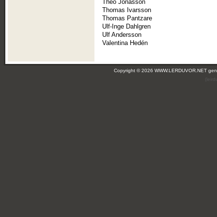
Theo Jonasson
Thomas Ivarsson
Thomas Pantzare
Ulf-Inge Dahlgren
Ulf Andersson
Valentina Hedén
Copyright © 2026 WWW.LERDUVOR.NET ge
(leir