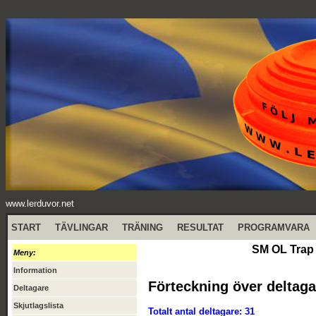
www.lerduvor.net
START
TÄVLINGAR
TRÄNING
RESULTAT
PROGRAMVARA
SM OL Trap 
Meny:
Information
Förteckning över deltaga
Deltagare
Skjutlagslista
Totalt antal deltagare: 31