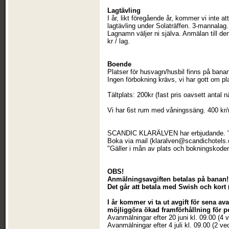
Lagtävling
I år, likt föregående år, kommer vi inte 
lagtävling under Solaträffen. 3-mannalag. 
Lagnamn väljer ni själva. Anmälan till 
kr / lag.
Boende
Platser för husvagn/husbil finns på banan: 
Ingen förbokning krävs, vi har gott om pl
Tältplats: 200kr (fast pris oavsett antal nä
Vi har 6st rum med våningssäng. 400 kr/
SCANDIC KLARÄLVEN har erbjudande. "10% 
Boka via mail (klaralven@scandichote
"Gäller i mån av plats och bokningskoden
OBS!
Anmälningsavgiften betalas på banan!
Det går att betala med Swish och kort (
I år kommer vi ta ut avgift för sena a
möjliggöra ökad framförhållning för p
Avanmälningar efter 20 juni kl. 09.00 (4
Avanmälningar efter 4 juli kl. 09.00 (2 