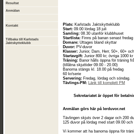
Resultat
Anmälan
Plats:
Karlstads Jaktskytteklubb
Kontakt
Start:
09.00 lördag 18 juli
Samling:
08.30 utanför klubbhuset
Startlista:
Finns på banan senast fredag 
Tillbaka till Karlstads
Domare:
Uttages bland skyttar
Jaktskytteklubb
Duvor:
PV-duvor
Klasser:
Junior, Dam, Herr, 50+, 60+ oc
Startavgift:
Junior 800 kr, övriga 1000 kr
Träning:
Banor hålls öppna för träning f
(tillåtna skjuttider 09.00 - 20.00)
Banorna stängs kl. 18.00 på fredag
60 kr/serie
Servering:
Fredag, lördag och söndag.
Tävlings-PM:
Länk till komplett PM
Sekretariatet är öppet för betal
Anmälan görs här på lerduvor.net
Tävlingen skjuts över 2 dagar och 200 du
125 duvor på lördag med start 09.00 och
Vi kommer att ha banorna öppna för träni