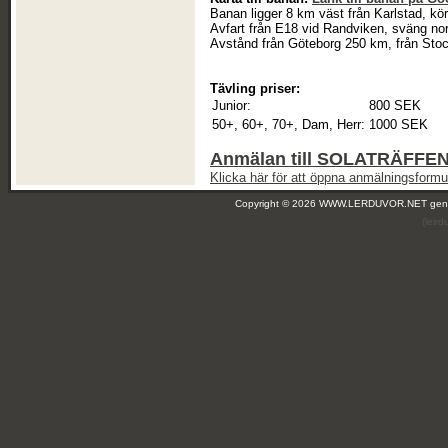
Banan ligger 8 km väst från Karlstad, kö
Avfart från E18 vid Randviken, sväng nor
Avstånd från Göteborg 250 km, från Sto
Tävling priser:
Junior:
800 SEK
50+, 60+, 70+, Dam, Herr:
1000 SEK
Anmälan till SOLATRÄFFEN
Klicka här för att öppna anmälningsformul
Copyright © 2026 WWW.LERDUVOR.NET ge
(leir