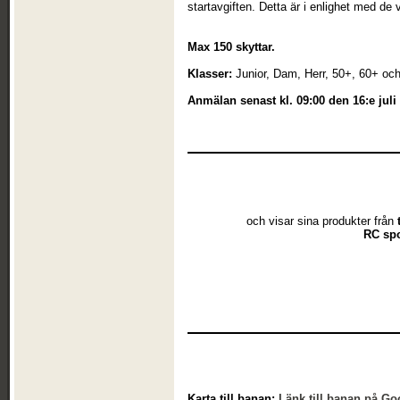
startavgiften. Detta är i enlighet med de
Max 150 skyttar.
Klasser:
Junior, Dam, Herr, 50+, 60+ oc
Anmälan senast kl. 09:00 den 16:e juli
och visar sina produkter från
RC sp
Karta till banan:
Länk till banan på G