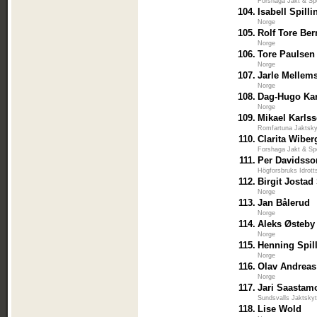
Forshaga Jakt & Sp
104.
Isabell Spill
Norge
105.
Rolf Tore Ber
Norge
106.
Tore Paulsen
Norge
107.
Jarle Mellem
Norge
108.
Dag-Hugo Ka
Norge
109.
Mikael Karls
Romfartuna Jaktsky
110.
Clarita Wiber
Forshaga Jakt & Sp
111.
Per Davidsso
Högforsbruks Idrott
112.
Birgit Josta
Norge
113.
Jan Bålerud
Norge
114.
Aleks Østeby
Norge
115.
Henning Spil
Norge
116.
Olav Andreas
Norge
117.
Jari Saastam
Sundsvalls Jaktskyt
118.
Lise Wold