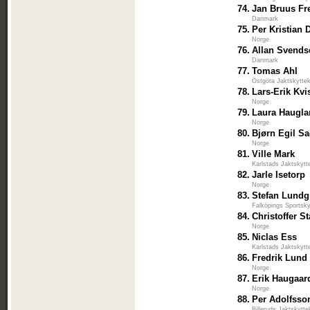
74.
Jan Bruus Fr
Danmark
75.
Per Kristian 
Norge
76.
Allan Svends
Danmark
77.
Tomas Ahl
Östgöta Jaktskytte
78.
Lars-Erik Kvi
Norge
79.
Laura Haugl
Norge
80.
Bjørn Egil S
Norge
81.
Ville Mark
Karlstads Jaktskytt
82.
Jarle Isetorp
Norge
83.
Stefan Lundg
Falköpings Sportsky
84.
Christoffer S
Norge
85.
Niclas Ess
Karlstads Jaktskytt
86.
Fredrik Lund
Norge
87.
Erik Haugaar
Norge
88.
Per Adolfsso
Billeruds Jaktskytte