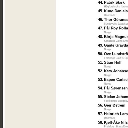
44.
Patrik Stark
Högforsbruks Idrott
45.
Kuno Daniel
Danmark
46.
Thor Görans
Sundsvalls Jaktskyt
47.
Pål Roy Roll
Norge
48.
Börje Magnu
Karlstads Jaktskytt
49.
Gaute Gravda
Norge
50.
Ove Lundstr
Forshaga Jakt & Sp
51.
Stian Hoff
Norge
52.
Kato Johans
Norge
53.
Espen Carlse
Norge
54.
Pål Sørensen
Norge
55.
Stefan Johan
Falköpings Sportsky
56.
Geir Østrem
Norge
57.
Heinrich Lar
Danmark
58.
Kjell-Åke Nil
Fridafors Skytteföre