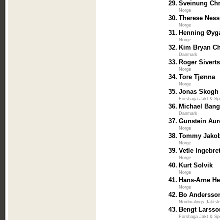
29.
Sveinung Chr
Norge
30.
Therese Ness
Norge
31.
Henning Øyg
Norge
32.
Kim Bryan Ch
Danmark
33.
Roger Sivert
Norge
34.
Tore Tjønna
Norge
35.
Jonas Skogh
Forshaga Jakt & Sp
36.
Michael Bang
Danmark
37.
Gunstein Aur
Norge
38.
Tommy Jako
Norge
39.
Vetle Ingebr
Norge
40.
Kurt Solvik
Norge
41.
Hans-Arne He
Norge
42.
Bo Andersso
Nordmalings Jaktsk
43.
Bengt Larsso
Forshaga Jakt & Sp