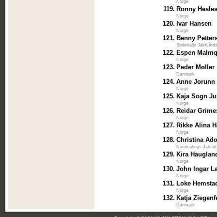
Norge
119.
Ronny Hesle
Norge
120.
Ivar Hansen
Norge
121.
Benny Petter
Södertälje Jaktvård
122.
Espen Malmq
Norge
123.
Peder Møller
Danmark
124.
Anne Jorunn
Norge
125.
Kaja Sogn J
Norge
126.
Reidar Grime
Norge
127.
Rikke Alina 
Norge
128.
Christina Ad
Nordmalings Jaktsk
129.
Kira Hauglan
Norge
130.
John Ingar L
Norge
131.
Loke Hemsta
Norge
132.
Katja Ziegenf
Danmark