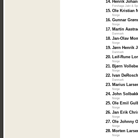
14.
Henrik Joha
Forshaga Jakt & Sp
15.
Ole Kristian 
Norge
16.
Gunnar Grøn
Norge
17.
Martin Aastr
Danmark
18.
Jan-Olav Mo
Norge
19.
Jørn Henrik 
Danmark
20.
Leif-Rune Lo
Norge
21.
Bjørn Volleb
Norge
22.
Ivan DeRosc
Danmark
23.
Marius Larse
Norge
24.
John Solbak
Norge
25.
Ole Emil Gul
Norge
26.
Jan Erik Chr
Norge
27.
Ole Johnny O
Norge
28.
Morten Larse
Norge