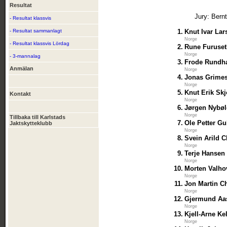
Resultat
Jury: Bern
- Resultat klassvis
- Resultat sammanlagt
1.
Knut Ivar Lar
Norge
- Resultat klassvis Lördag
2.
Rune Furuse
Norge
- 3-mannalag
3.
Frode Rundh
Anmälan
Norge
4.
Jonas Grime
Norge
5.
Knut Erik Sk
Kontakt
Norge
6.
Jørgen Nybøl
Norge
Tillbaka till Karlstads
7.
Ole Petter G
Jaktskytteklubb
Norge
8.
Svein Arild C
Norge
9.
Terje Hansen
Norge
10.
Morten Valho
Norge
11.
Jon Martin C
Norge
12.
Gjermund Aa
Norge
13.
Kjell-Arne Ke
Norge