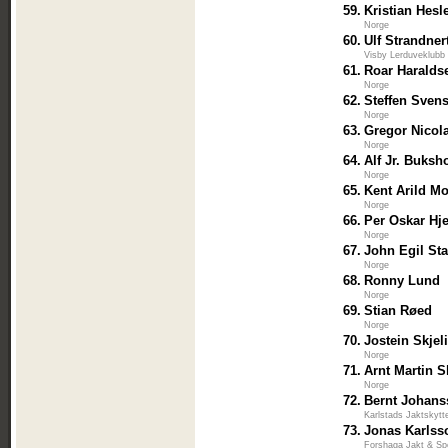
59.
Kristian Hes
Norge
60.
Ulf Strandner
Visby Lerduveklubb
61.
Roar Haralds
Norge
62.
Steffen Sven
Norge
63.
Gregor Nicola
Norge
64.
Alf Jr. Buksho
Norge
65.
Kent Arild Mo
Norge
66.
Per Oskar Hje
Norge
67.
John Egil St
Norge
68.
Ronny Lund
Norge
69.
Stian Røed
Norge
70.
Jostein Skjel
Norge
71.
Arnt Martin S
Norge
72.
Bernt Johan
Karlstads Jaktskytt
73.
Jonas Karlss
Forshaga Jakt & Sp