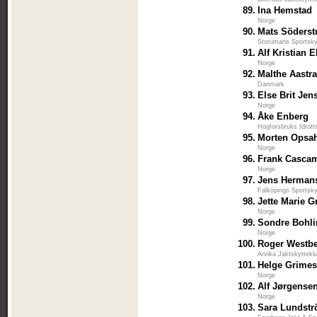
89.
Ina Hemstad
Norge
90.
Mats Söders
Storumans Sportsky
91.
Alf Kristian E
Norge
92.
Malthe Aastr
Danmark
93.
Else Brit Jen
Norge
94.
Åke Enberg
Högforsbruks Idrott
95.
Morten Opsa
Norge
96.
Frank Casca
Norge
97.
Jens Herman
Falköpings Sportsky
98.
Jette Marie 
Norge
99.
Sondre Bohli
Norge
100.
Roger Westb
Arvika Jaktskyttekl
101.
Helge Grimes
Norge
102.
Alf Jørgense
Norge
103.
Sara Lundst