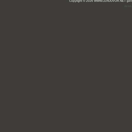
Copyright © 2026 WWW.LERDUVOR.NET ge
(leir