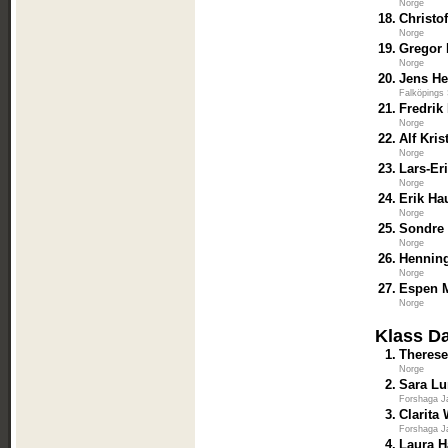
Norge
18.
Christo
Norge
19.
Gregor 
Norge
20.
Jens H
Falköpings 
21.
Fredrik
Norge
22.
Alf Kris
Norge
23.
Lars-Er
Norge
24.
Erik Ha
Norge
25.
Sondre 
Norge
26.
Henning
Norge
27.
Espen 
Norge
Klass D
1.
Therese
Norge
2.
Sara L
Forshaga J
3.
Clarita
Forshaga J
4.
Laura 