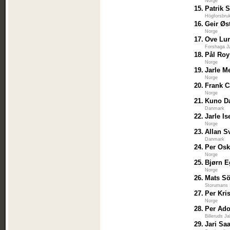
Norge
15.
Patrik S
Högforsbruk
16.
Geir Øs
Norge
17.
Ove Lu
Forshaga J
18.
Pål Roy
Norge
19.
Jarle M
Norge
20.
Frank 
Norge
21.
Kuno D
Danmark
22.
Jarle Is
Norge
23.
Allan S
Danmark
24.
Per Osk
Norge
25.
Bjørn E
Norge
26.
Mats S
Storumans 
27.
Per Kri
Norge
28.
Per Ado
Billeruds J
29.
Jari Sa