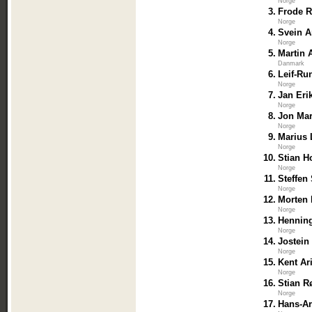
Norge
3.
Frode 
Norge
4.
Svein A
Norge
5.
Martin 
Danmark
6.
Leif-Ru
Norge
7.
Jan Eri
Norge
8.
Jon Mar
Norge
9.
Marius 
Norge
10.
Stian H
Norge
11.
Steffen
Norge
12.
Morten 
Norge
13.
Hennin
Norge
14.
Jostein
Norge
15.
Kent Ar
Norge
16.
Stian R
Norge
17.
Hans-A