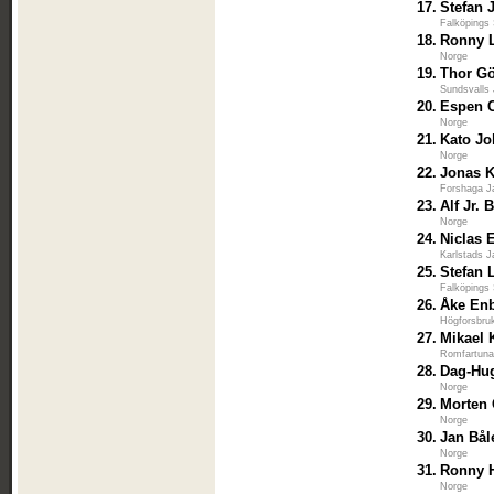
17.
Stefan
Falköpings 
18.
Ronny 
Norge
19.
Thor G
Sundsvalls 
20.
Espen C
Norge
21.
Kato J
Norge
22.
Jonas K
Forshaga J
23.
Alf Jr. 
Norge
24.
Niclas 
Karlstads J
25.
Stefan 
Falköpings 
26.
Åke En
Högforsbruk
27.
Mikael 
Romfartuna
28.
Dag-Hu
Norge
29.
Morten
Norge
30.
Jan Bål
Norge
31.
Ronny 
Norge