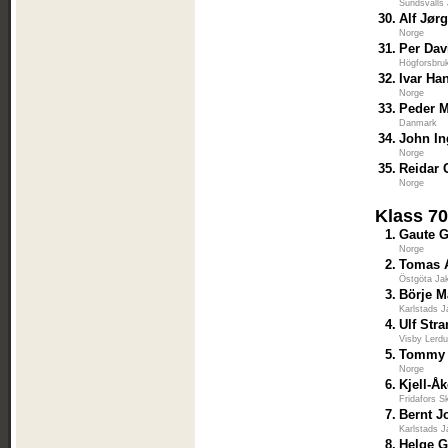
Sundsvalls 
30.
Alf Jør
Norge
31.
Per Dav
Högforsbruk
32.
Ivar Ha
Norge
33.
Peder M
Danmark
34.
John In
Norge
35.
Reidar 
Norge
Klass 7
1.
Gaute G
Norge
2.
Tomas 
Östgöta Ja
3.
Börje 
Karlstads J
4.
Ulf Str
Visby Lerd
5.
Tommy 
Norge
6.
Kjell-Å
Fridafors S
7.
Bernt 
Karlstads J
8.
Helge G