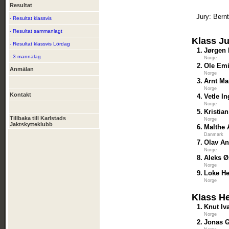
Resultat
Jury: Bern
- Resultat klassvis
- Resultat sammanlagt
Klass Ju
- Resultat klassvis Lördag
1.
Jørgen 
- 3-mannalag
Norge
2.
Ole Emi
Anmälan
Norge
3.
Arnt Ma
Norge
Kontakt
4.
Vetle I
Norge
5.
Kristia
Tillbaka till Karlstads
Norge
Jaktskytteklubb
6.
Malthe 
Danmark
7.
Olav An
Norge
8.
Aleks Ø
Norge
9.
Loke H
Norge
Klass He
1.
Knut Iv
Norge
2.
Jonas 