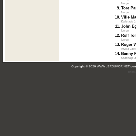
Norge
9.
Tore Pa
Norge
10.
Ville M
Karlstads J
11.
John Eg
Norge
12.
Rolf To
Norge
13.
Roger 
Arvika Jakt
14.
Benny P
Södertälje 
Copyright © 2026 WWW.LERDUVOR.NET ge
(leir