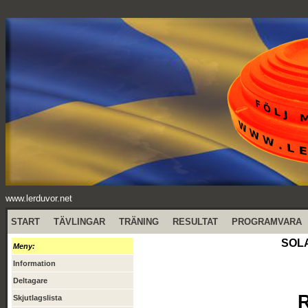
www.lerduvor.net
START
TÄVLINGAR
TRÄNING
RESULTAT
PROGRAMVARA
SOLA
Meny:
Information
Deltagare
R
Skjutlagslista