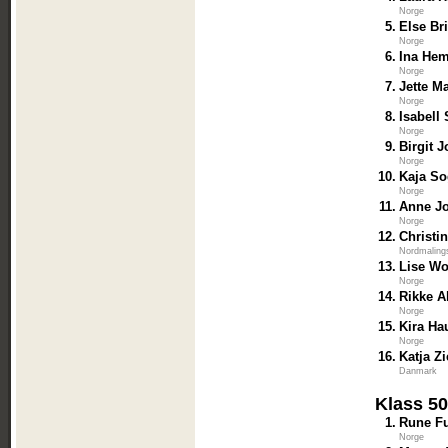
Norge
5.
Else Br
Norge
6.
Ina He
Norge
7.
Jette M
Norge
8.
Isabell
Norge
9.
Birgit 
Norge
10.
Kaja S
Norge
11.
Anne J
Norge
12.
Christi
Nordmaling
13.
Lise Wo
Norge
14.
Rikke A
Norge
15.
Kira Ha
Norge
16.
Katja Z
Danmark
Klass 5
1.
Rune F
Norge