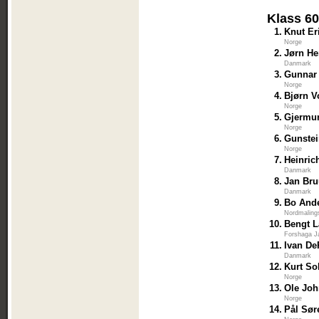
Klass 6
1.
Knut Er
Norge
2.
Jørn He
Danmark
3.
Gunnar
Norge
4.
Bjørn V
Norge
5.
Gjermu
Norge
6.
Gunste
Norge
7.
Heinric
Danmark
8.
Jan Bru
Danmark
9.
Bo And
Nordmaling
10.
Bengt L
Forshaga J
11.
Ivan D
Danmark
12.
Kurt So
Norge
13.
Ole Joh
Norge
14.
Pål Sør