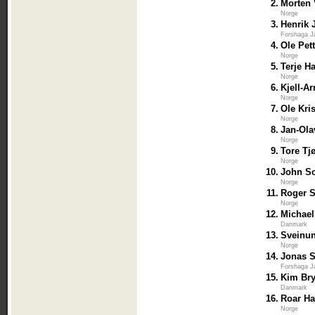
2.
Morten
Norge
3.
Henrik
Forshaga J
4.
Ole Pet
Norge
5.
Terje H
Norge
6.
Kjell-Ar
Norge
7.
Ole Kri
Norge
8.
Jan-Ol
Norge
9.
Tore Tj
Norge
10.
John S
Norge
11.
Roger S
Norge
12.
Michae
Danmark
13.
Sveinun
Norge
14.
Jonas 
Forshaga J
15.
Kim Bry
Danmark
16.
Roar Ha
Norge