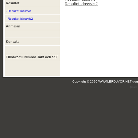
Resultat
Resultat klassvis2
- Resultat klassvis
- Resultat klassvis2
Anmälan
Kontakt
Tillbaka till Nimrod Jakt och SSF
Copyright © 2026 WWW.LERDUVOR.NET ge
(leir