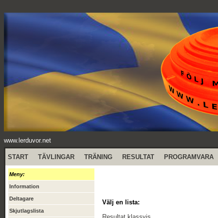
www.lerduvor.net
START
TÄVLINGAR
TRÄNING
RESULTAT
PROGRAMVARA
Meny:
Information
Deltagare
Välj en lista:
Skjutlagslista
Resultat klassvis