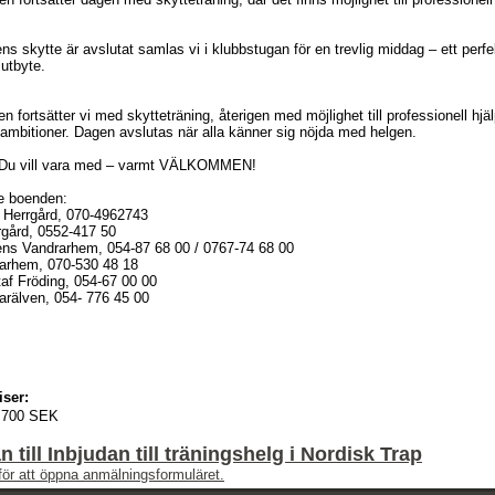
ns skytte är avslutat samlas vi i klubbstugan för en trevlig middag – ett perfe
sutbyte.
 fortsätter vi med skytteträning, återigen med möjlighet till professionell hj
ambitioner. Dagen avslutas när alla känner sig nöjda med helgen.
 Du vill vara med – varmt VÄLKOMMEN!
e boenden:
 Herrgård, 070-4962743
gård, 0552-417 50
ns Vandrarhem, 054-87 68 00 / 0767-74 68 00
arhem, 070-530 48 18
taf Fröding, 054-67 00 00
arälven, 054- 776 45 00
iser:
700 SEK
 till Inbjudan till träningshelg i Nordisk Trap
för att öppna anmälningsformuläret.