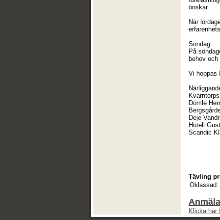
önskar.
När lördage
erfarenhet
Söndag:
På söndagen
behov och 
Vi hoppas
Närliggand
Kvarntorps
Dömle Herr
Bergsgårde
Deje Vandr
Hotell Gus
Scandic Kl
Tävling pr
Oklassad:
Anmälan
Klicka här 