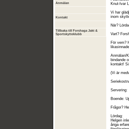
Anmälan
Knut-Ivar 
Vi har gläd
inom skytt
Kontakt
När? Lördag
Tillbaka till Forshaga Jakt &
Vart? For
Sportskytteklubb
För vem? H
likasinnade
Anmälan/Ko
bindande o
kontakt! S
(Vi är medv
Seriekostn
Servering: 
Boende: Up
Frågor? He
Lördag:
Helgen inle
åriga erfar
föreläsning