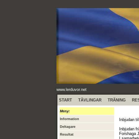
www.lerduvor.net
START
TÄVLINGAR
TRÄNING
RE
Meny:
Information
Inbjudan ti
Deltagare
Inbjudan fr
Forshaga 
Resultat
I samarbe