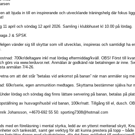
Larsen
jen att bjuda in till en inspirerande och utvecklande träningshelg där fokus li
et!
 11 april och söndag 12 april 2026. Samling i klubbhuset kl 10.00 på lördag.
shaga J & SPSK
elgen vänder sig till skyttar som vill utvecklas, inspireras och samtidigt ha
.
stnad: 700kr/deltagare inkl mat lördag eftermiddag/kväll. OBS! Först till kva
ch görs via www.lerduvor.net. Anmälan är godkänd när betalningen är inne. 
ista anmälan 7/4-26.
etna om att det står ”betalas vid ankomst på banan” när man anmäler sig men d
ad: 60kr/serie, egen ammunition medtages. Skyttarna bestämmer själva hur må
Under lördag och söndag dag finns lättare servering på banan, betalas på plat
pställning av husvagn/husbil vid banan, 100kr/natt. Tillgång till el, dusch. 
nrik Johansson, +4670-692 55 50. sporting7308@hotmail.com
ds med en föreläsning i mental styrka, ledd av en ytterst meriterad skytt, Kn
enheter och tankesätt, samt ger verktyg för att kunna prestera på topp – både
en fortsätter dagen med skytteträning, där det finns möjlighet till professionel