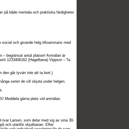
gger på både mentala och praktiska färdigheter
 en social och givande helg tillsammans med
rn – begränsat antal platser! Anmälan är
Swish 1233406162 (Hagelbana) Vippsnr – Ta
en går tyvärr inte att ta bort.)
nga serier de vill skjuta under helgen.
s.
OBS! Meddela gärna plats vid anmälan.
ut-Ivar Larsen, som delar med sig av sina 30-
 på och utanför skjutbanan. Efter
l hjälp och individuell coachning för de som