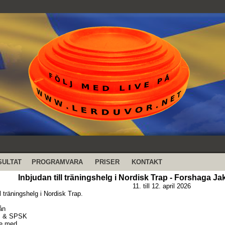
SULTAT
PROGRAMVARA
PRISER
KONTAKT
Inbjudan till träningshelg i Nordisk Trap - Forshaga J
11. till 12. april 2026
ll träningshelg i Nordisk Trap.
ån
J & SPSK
te med