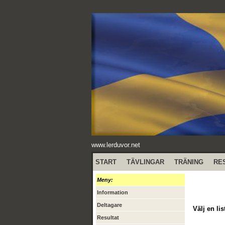
www.lerduvor.net
START
TÄVLINGAR
TRÄNING
RE
Meny:
Information
Deltagare
Välj en lis
Resultat