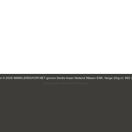
ght © 2026 WWW.LERDUVOR.NET genom
Sindre Asser Netland Nilssen ENK, Norge (Org.nr: 992 
(leirdue-web-76c49c557b-5zcqw)