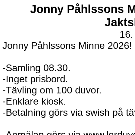
Jonny Påhlssons M
Jakts
16.
Jonny Påhlssons Minne 2026!
-Samling 08.30.
-Inget prisbord.
-Tävling om 100 duvor.
-Enklare kiosk.
-Betalning görs via swish på t
-Anmälan görs via www.lerduvo