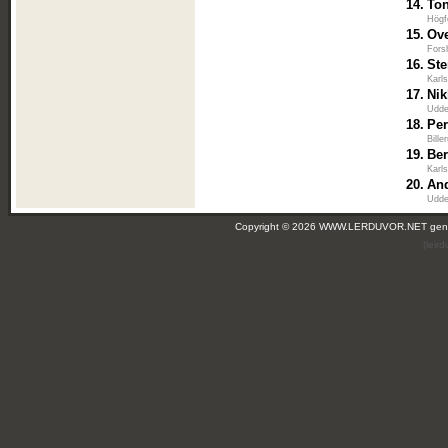
14.
To
Högf
15.
Ov
Fors
16.
St
Karl
17.
Nik
Udde
18.
Per
Bill
19.
Be
Karl
20.
And
Udde
Copyright © 2026 WWW.LERDUVOR.NET ge
(leir