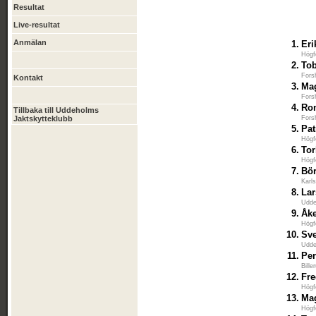
Resultat
Live-resultat
Anmälan
1.
Eri
Högf
2.
To
Fors
Kontakt
3.
Ma
Fors
4.
Ro
Tillbaka till Uddeholms
Jaktskytteklubb
Fors
5.
Pat
Högf
6.
Tor
Högf
7.
Bö
Karl
8.
La
Udde
9.
Åk
Högf
10.
Sv
Udde
11.
Per
Bill
12.
Fre
Högf
13.
Ma
Högf