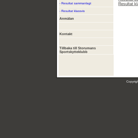
- Resultat sammanlagt
Resultat k
- Resultat klassvis
Anmälan
Kontakt
Tillbaka till Storumans
Sportskytteklubb
Copyri