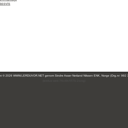
lassvis
ght © 2026 WWW.LERDUVOR.NET genom
Sindre Asser Netland Nilssen ENK, Norge (Org.nr: 992 
(leirdue-web-76c49c557b-2xvxg)