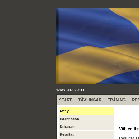
www.lerduvor.net
START
TÄVLINGAR
TRÄNING
RE
Meny:
Information
Deltagare
Välj en lis
Resultat
Resultat 