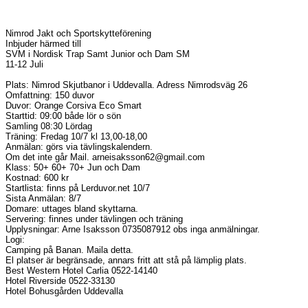
Nimrod Jakt och Sportskytteförening
Inbjuder härmed till
SVM i Nordisk Trap Samt Junior och Dam SM
11-12 Juli
Plats: Nimrod Skjutbanor i Uddevalla. Adress Nimrodsväg 26
Omfattning: 150 duvor
Duvor: Orange Corsiva Eco Smart
Starttid: 09:00 både lör o sön
Samling 08:30 Lördag
Träning: Fredag 10/7 kl 13,00-18,00
Anmälan: görs via tävlingskalendern.
Om det inte går Mail. arneisaksson62@gmail.com
Klass: 50+ 60+ 70+ Jun och Dam
Kostnad: 600 kr
Startlista: finns på Lerduvor.net 10/7
Sista Anmälan: 8/7
Domare: uttages bland skyttarna.
Servering: finnes under tävlingen och träning
Upplysningar: Arne Isaksson 0735087912 obs inga anmälningar.
Logi:
Camping på Banan. Maila detta.
El platser är begränsade, annars fritt att stå på lämplig plats.
Best Western Hotel Carlia 0522-14140
Hotel Riverside 0522-33130
Hotel Bohusgården Uddevalla