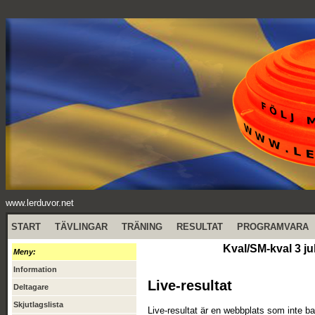
www.lerduvor.net
START
TÄVLINGAR
TRÄNING
RESULTAT
PROGRAMVARA
Kval/SM-kval 3 ju
Meny:
Information
Live-resultat
Deltagare
Skjutlagslista
Live-resultat är en webbplats som inte ba