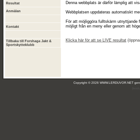
Denna webbplats är därför lämplig att vis
Resultat
Anmälan
Webbplatsen uppdateras automatiskt med 
För att möjliggöra fulltskärm utnyttjande
möjligt från en meny eller genom att höge
Kontakt
Klicka
här
för att se LIVE resultat
(öppnas 
Tillbaka till Forshaga Jakt &
Sportskytteklubb
Copyright © 2026 WWW.LERDUVOR.NET ge
(leir