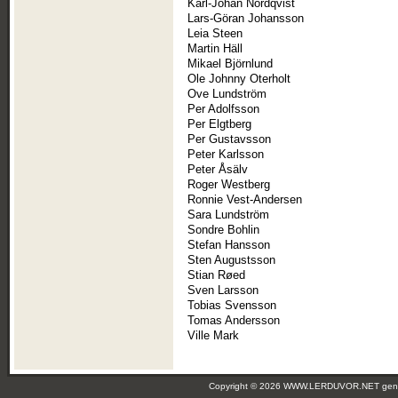
Karl-Johan Nordqvist
Lars-Göran Johansson
Leia Steen
Martin Häll
Mikael Björnlund
Ole Johnny Oterholt
Ove Lundström
Per Adolfsson
Per Elgtberg
Per Gustavsson
Peter Karlsson
Peter Åsälv
Roger Westberg
Ronnie Vest-Andersen
Sara Lundström
Sondre Bohlin
Stefan Hansson
Sten Augustsson
Stian Røed
Sven Larsson
Tobias Svensson
Tomas Andersson
Ville Mark
Copyright © 2026 WWW.LERDUVOR.NET ge