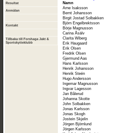
Namn
Resultat
Arne Isaksson
Anmälan
Bernt Johansson
Birgit Jostad Solbakken
Björn Engelbrektsson
Kontakt
Börje Magnusson
Carina Åsälv
Clarita Wiberg
Tillbaka till Forshaga Jakt &
Sportskytteklubb
Erik Haugaard
Erik Olsen
Fredrik Olsen
Gjermund Aas
Hans Karlsson
Henrik Johansson
Henrik Steén
Hugo Andersson
Ingemar Magnusson
Ingvar Lagesson
Jan Bålerud
Johanna Skotte
John Solbakken
Jonas Karlsson
Jonas Skogh
Jostein Skjelin
Jörgen Björnlund
Jörgen Karlsson