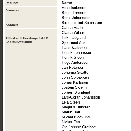
Namn
Resultat
Arne Isaksson
Anmälan
Bengt Larsson
Bernt Johansson
Birgit Jostad Solbakken
Kontakt
Carina Åsälv
Clarita Wiberg
Erik Haugaard
Tillbaka till Forshaga Jakt &
Sportskytteklubb
Gjermund Aas
Hans Karlsson
Henrik Johansson
Henrik Steén
Hugo Andersson
Jan Peterson
Johanna Skotte
John Solbakken
Jonas Karlsson
Jostein Skjelin
Jörgen Björnlund
Lars-Göran Johansson
Leia Steen
Magnus Hultgren
Martin Häll
Mikael Björnlund
Niclas Ess
Ole Johnny Oterholt