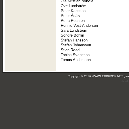
Ole Kristian Nybøle
Ove Lundström
Peter Karlsson
Peter Åsälv
Petra Persson
Ronnie Vest-Andersen
Sara Lundström
Sondre Bohlin
Stefan Hansson
Stefan Johansson
Stian Røed
Tobias Svensson
Tomas Andersson
Copyright © 2026 WWW.LERDUVOR.NET ge
(leir