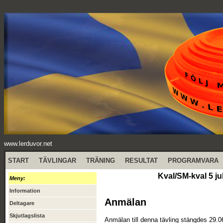
www.lerduvor.net
START
TÄVLINGAR
TRÄNING
RESULTAT
PROGRAMVARA
Kval/SM-kval 5 ju
Meny:
Information
Anmälan
Deltagare
Skjutlagslista
Anmälan till denna tävling stängdes 29.0