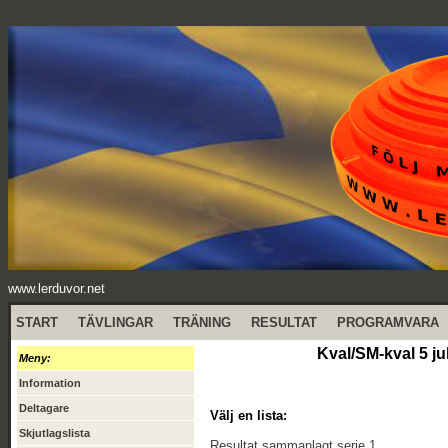
www.lerduvor.net
START
TÄVLINGAR
TRÄNING
RESULTAT
PROGRAMVARA
Kval/SM-kval 5 ju
Meny:
Information
Deltagare
Välj en lista:
Skjutlagslista
Resultat sammanlagt serie 1