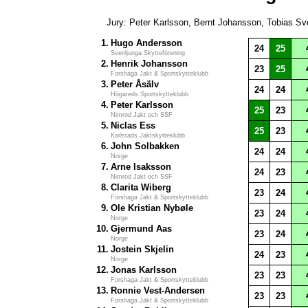
Jury: Peter Karlsson, Bernt Johansson, Tobias S
1.
Hugo Andersson
24
25
Svenljunga Skytteförening
2.
Henrik Johansson
23
25
Forshaga Jakt & Sportskytteklubb
3.
Peter Åsälv
24
24
Högareds Sportskytteklubb
4.
Peter Karlsson
25
23
Nimrod Jakt och SSF
5.
Niclas Ess
25
23
Karlstads Jaktskytteklubb
6.
John Solbakken
24
24
Norge
7.
Arne Isaksson
24
23
Nimrod Jakt och SSF
8.
Clarita Wiberg
23
24
Forshaga Jakt & Sportskytteklubb
9.
Ole Kristian Nybøle
23
24
Norge
10.
Gjermund Aas
23
24
Norge
11.
Jostein Skjelin
24
23
Norge
12.
Jonas Karlsson
23
23
Forshaga Jakt & Sportskytteklubb
13.
Ronnie Vest-Andersen
23
23
Forshaga Jakt & Sportskytteklubb