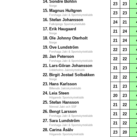
14.
Sondre Bohlin
23
23
Norge
15.
Magnus Hultgren
23
23
Forshaga Jakt & Sportskytteklubb
16.
Stefan Johansson
24
21
Falköpings Sportskytteklubb
17.
Erik Haugaard
21
24
Norge
18.
Ole Johnny Oterholt
21
24
Norge
19.
Ove Lundström
22
23
Forshaga Jakt & Sportskytteklubb
20.
Jan Peterson
22
22
Forshaga Jakt & Sportskytteklubb
21.
Lars-Göran Johansson
21
23
Uddeholms Jaktskytteklubb
22.
Birgit Jostad Solbakken
22
22
Norge
23.
Hans Karlsson
21
23
Billeruds Jaktskytteklubb
24.
Leia Steen
20
23
Högareds Sportskytteklubb
25.
Stefan Hansson
21
22
Nimrod Jakt och SSF
26.
Bengt Larsson
21
22
Forshaga Jakt & Sportskytteklubb
27.
Sara Lundström
21
22
Forshaga Jakt & Sportskytteklubb
28.
Carina Åsälv
23
20
Högareds Sportskytteklubb