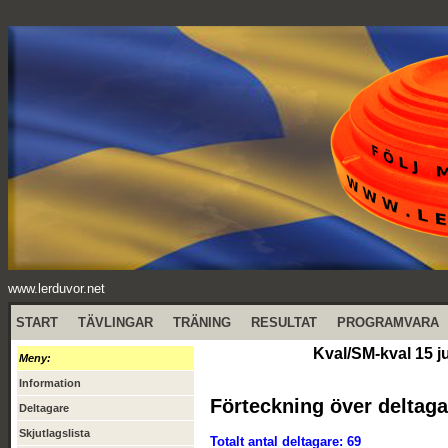
www.lerduvor.net
START
TÄVLINGAR
TRÄNING
RESULTAT
PROGRAMVARA
Kval/SM-kval 15 j
Meny:
Information
Förteckning över deltaga
Deltagare
Skjutlagslista
Totalt antal deltagare: 69