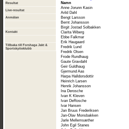
Namn
Resultat
Anne Jorunn Kasin
Live-resultat
Arild Dahl
Bengt Larsson
Anmälan
Bernt Johansson
Birgit Jostad Solbakken
Kontakt
Clarita Wiberg
Ebbe Falkmar
Erik Haugaard
Tillbaka till Forshaga Jakt &
Fredrik Lund
Sportskytteklubb
Fredrik Olsen
Frode Rundhaug
Gaute Gravdahl
Geir Guldhaug
Gjermund Aas
Harpa Halldorsdottir
Heinrich Larsen
Henrik Johansson
Ina Derosche
Ivan K Kleven
Ivan DeRosche
Ivar Hansen
Jan Bruus Frederiksen
Jan-Olav Monsbakken
Jarle Mellemsæther
John Egil Stanes