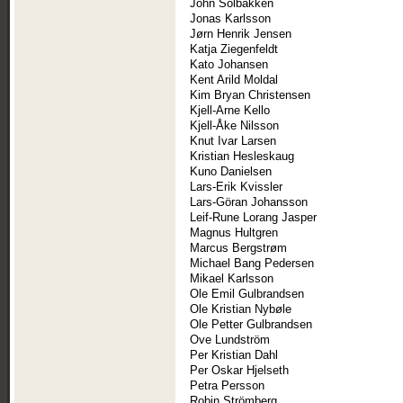
John Solbakken
Jonas Karlsson
Jørn Henrik Jensen
Katja Ziegenfeldt
Kato Johansen
Kent Arild Moldal
Kim Bryan Christensen
Kjell-Arne Kello
Kjell-Åke Nilsson
Knut Ivar Larsen
Kristian Hesleskaug
Kuno Danielsen
Lars-Erik Kvissler
Lars-Göran Johansson
Leif-Rune Lorang Jasper
Magnus Hultgren
Marcus Bergstrøm
Michael Bang Pedersen
Mikael Karlsson
Ole Emil Gulbrandsen
Ole Kristian Nybøle
Ole Petter Gulbrandsen
Ove Lundström
Per Kristian Dahl
Per Oskar Hjelseth
Petra Persson
Robin Strömberg