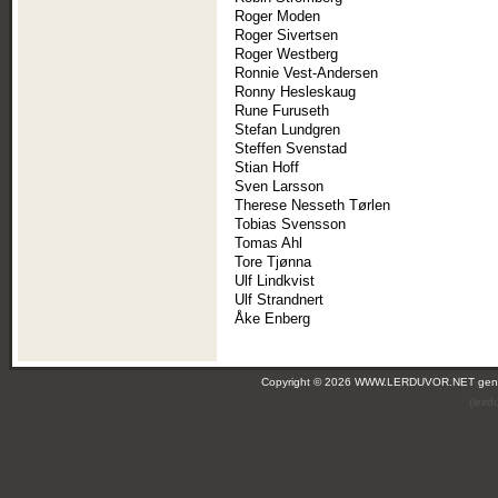
Roger Moden
Roger Sivertsen
Roger Westberg
Ronnie Vest-Andersen
Ronny Hesleskaug
Rune Furuseth
Stefan Lundgren
Steffen Svenstad
Stian Hoff
Sven Larsson
Therese Nesseth Tørlen
Tobias Svensson
Tomas Ahl
Tore Tjønna
Ulf Lindkvist
Ulf Strandnert
Åke Enberg
Copyright © 2026 WWW.LERDUVOR.NET ge
(leir