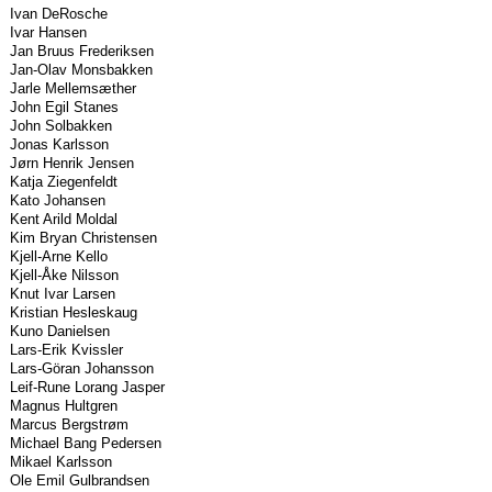
Ivan DeRosche
Ivar Hansen
Jan Bruus Frederiksen
Jan-Olav Monsbakken
Jarle Mellemsæther
John Egil Stanes
John Solbakken
Jonas Karlsson
Jørn Henrik Jensen
Katja Ziegenfeldt
Kato Johansen
Kent Arild Moldal
Kim Bryan Christensen
Kjell-Arne Kello
Kjell-Åke Nilsson
Knut Ivar Larsen
Kristian Hesleskaug
Kuno Danielsen
Lars-Erik Kvissler
Lars-Göran Johansson
Leif-Rune Lorang Jasper
Magnus Hultgren
Marcus Bergstrøm
Michael Bang Pedersen
Mikael Karlsson
Ole Emil Gulbrandsen