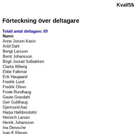
Kval/SM
Förteckning över deltagare
Totalt antal deltagare: 69
Namn
Anne Jorunn Kasin
Arild Dahl
Bengt Larsson
Bernt Johansson
Birgit Jostad Solbakken
Clarita Wiberg
Ebbe Falkmar
Erik Haugaard
Fredrik Lund
Fredrik Olsen
Frode Rundhaug
Gaute Gravdahl
Geir Guldhaug
Gjermund Aas
Harpa Halldorsdottir
Heinrich Larsen
Henrik Johansson
Ina Derosche
Ivan K Kleven