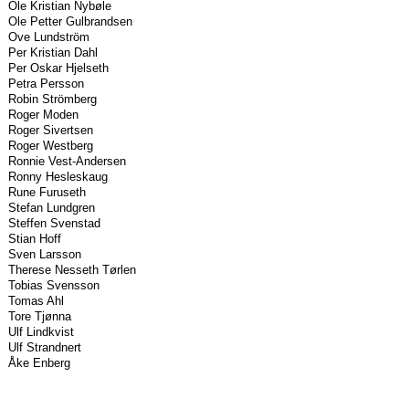
Ole Kristian Nybøle
Ole Petter Gulbrandsen
Ove Lundström
Per Kristian Dahl
Per Oskar Hjelseth
Petra Persson
Robin Strömberg
Roger Moden
Roger Sivertsen
Roger Westberg
Ronnie Vest-Andersen
Ronny Hesleskaug
Rune Furuseth
Stefan Lundgren
Steffen Svenstad
Stian Hoff
Sven Larsson
Therese Nesseth Tørlen
Tobias Svensson
Tomas Ahl
Tore Tjønna
Ulf Lindkvist
Ulf Strandnert
Åke Enberg