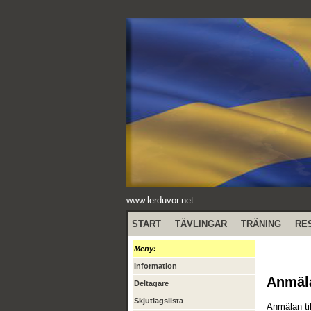
www.lerduvor.net
START
TÄVLINGAR
TRÄNING
RE
Meny:
Information
Anmäl
Deltagare
Skjutlagslista
Anmälan ti