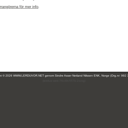
rrangörerna för mer info
.
ght © 2026 WWW.LERDUVOR.NET genom
Sindre Asser Netland Nilssen ENK, Norge (Org.nr: 992 
(leirdue-web-76c49c557b-2xvxg)