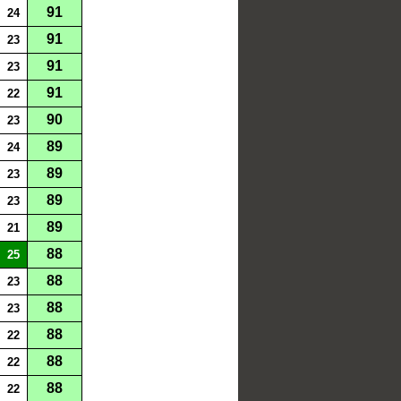
91
24
91
23
91
23
91
22
90
23
89
24
89
23
89
23
89
21
88
25
88
23
88
23
88
22
88
22
88
22