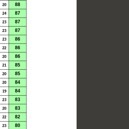
88
20
87
24
87
23
87
23
86
23
86
22
86
20
85
21
85
20
84
20
84
19
83
23
83
20
82
22
80
23