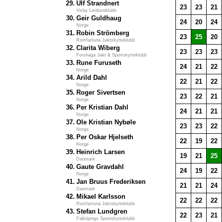
29.
Ulf Strandnert
23
23
21
Visby Lerduveklubb
30.
Geir Guldhaug
24
20
24
Norge
31.
Robin Strömberg
23
25
20
Romfartuna Jaktskytteklubb
32.
Clarita Wiberg
23
23
23
Forshaga Jakt & Sportskytteklubb
33.
Rune Furuseth
24
21
22
Norge
34.
Arild Dahl
22
21
22
Norge
35.
Roger Sivertsen
23
22
21
Norge
36.
Per Kristian Dahl
24
21
21
Norge
37.
Ole Kristian Nybøle
23
23
22
Norge
38.
Per Oskar Hjelseth
22
19
22
Norge
39.
Heinrich Larsen
19
21
25
Danmark
40.
Gaute Gravdahl
24
19
22
Norge
41.
Jan Bruus Frederiksen
21
21
24
Danmark
42.
Mikael Karlsson
22
22
22
Romfartuna Jaktskytteklubb
43.
Stefan Lundgren
22
23
21
Falköpings Sportskytteklubb