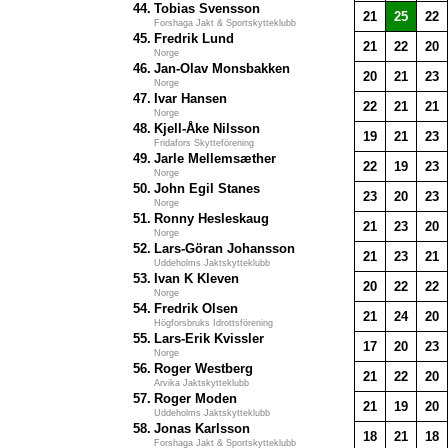
44.
Tobias Svensson
21
25
22
Forshaga Jakt & Sportskytteklubb
45.
Fredrik Lund
21
22
20
Norge
46.
Jan-Olav Monsbakken
20
21
23
Norge
47.
Ivar Hansen
22
21
21
Norge
48.
Kjell-Åke Nilsson
19
21
23
Fridafors Skytteförening
49.
Jarle Mellemsæther
22
19
23
Norge
50.
John Egil Stanes
23
20
23
Norge
51.
Ronny Hesleskaug
21
23
20
Norge
52.
Lars-Göran Johansson
21
23
21
Uddeholms Jaktskytteklubb
53.
Ivan K Kleven
20
22
22
Norge
54.
Fredrik Olsen
21
24
20
Högforsbruks Idrottsförening
55.
Lars-Erik Kvissler
17
20
23
Norge
56.
Roger Westberg
21
22
20
Arvika Jaktskytteklubb
57.
Roger Moden
21
19
20
Uddeholms Jaktskytteklubb
58.
Jonas Karlsson
18
21
18
Forshaga Jakt & Sportskytteklubb