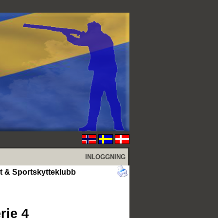
INLOGGNING
kt & Sportskytteklubb
rie 4