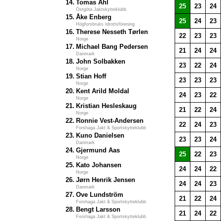
14.
Tomas Ahl
25
23
24
Östgöta Jaktskytteklubb
15.
Åke Enberg
25
24
23
Högforsbruks Idrottsförening
16.
Therese Nesseth Tørlen
22
23
23
Norge
17.
Michael Bang Pedersen
21
24
24
Danmark
18.
John Solbakken
23
22
24
Norge
19.
Stian Hoff
23
23
23
Norge
20.
Kent Arild Moldal
24
23
22
Norge
21.
Kristian Hesleskaug
21
22
24
Norge
22.
Ronnie Vest-Andersen
22
24
23
Forshaga Jakt & Sportskytteklubb
23.
Kuno Danielsen
23
23
24
Danmark
24.
Gjermund Aas
25
22
23
Norge
25.
Kato Johansen
24
24
22
Norge
26.
Jørn Henrik Jensen
24
24
23
Danmark
27.
Ove Lundström
21
22
24
Forshaga Jakt & Sportskytteklubb
28.
Bengt Larsson
21
24
22
Forshaga Jakt & Sportskytteklubb