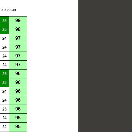
Solbakken
99
25
98
25
97
24
97
24
97
24
97
24
96
25
96
25
96
24
96
24
96
23
95
24
95
24