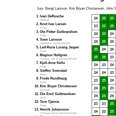
Jury: Bengt Larsson, Kim Bryan Christensen, John 
1.
Ivan DeRosche
24
25
25
Danmark
2.
Knut Ivar Larsen
23
25
25
Norge
3.
Ole Petter Gulbrandsen
24
25
24
Norge
4.
Sven Larsson
24
25
24
Uddeholms Jaktskytteklubb
5.
Leif-Rune Lorang Jasper
25
24
24
Norge
6.
Magnus Hultgren
25
25
23
Forshaga Jakt & Sportskytteklubb
7.
Kjell-Arne Kello
24
23
24
Norge
8.
Steffen Svenstad
24
24
23
Norge
9.
Frode Rundhaug
23
25
24
Norge
10.
Kim Bryan Christensen
24
25
23
Danmark
11.
Ole Emil Gulbrandsen
24
25
24
Norge
12.
Tore Tjønna
23
23
25
Norge
13.
Henrik Johansson
24
22
25
Forshaga Jakt & Sportskytteklubb