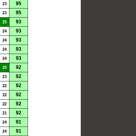
95
23
95
23
93
25
93
24
93
24
93
24
93
24
92
25
92
23
92
22
92
22
92
22
92
21
91
24
91
24