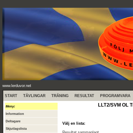
www.lerduvor.net
START
TÄVLINGAR
TRÄNING
RESULTAT
PROGRAMVARA
LLT2/SVM OL Tr
Meny:
Information
Deltagare
Välj en lista:
Skjutlagslista
Resultat sammanlagt