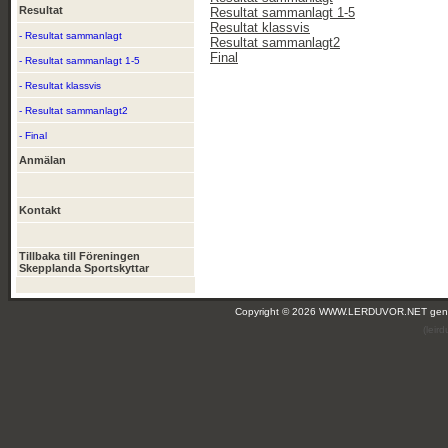
Resultat
Resultat sammanlagt 1-5
Resultat klassvis
- Resultat sammanlagt
Resultat sammanlagt2
Final
- Resultat sammanlagt 1-5
- Resultat klassvis
- Resultat sammanlagt2
- Final
Anmälan
Kontakt
Tillbaka till Föreningen
Skepplanda Sportskyttar
Copyright © 2026 WWW.LERDUVOR.NET ge
(leir