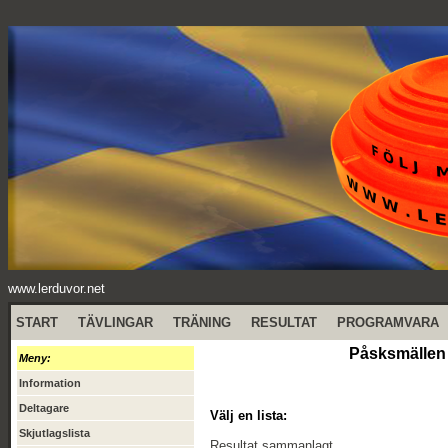
www.lerduvor.net
START
TÄVLINGAR
TRÄNING
RESULTAT
PROGRAMVARA
Påsksmällen 
Meny:
Information
Deltagare
Välj en lista:
Skjutlagslista
Resultat sammanlagt