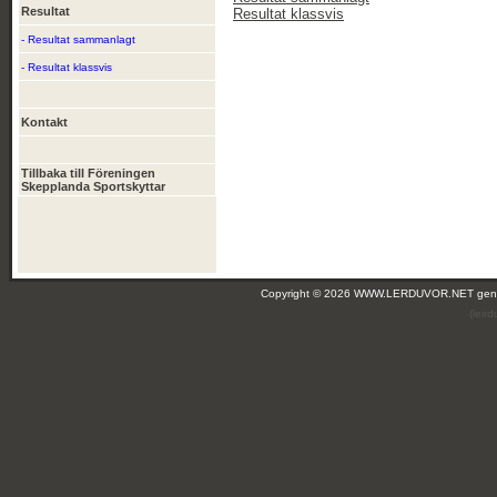
Resultat
Resultat klassvis
- Resultat sammanlagt
- Resultat klassvis
Kontakt
Tillbaka till Föreningen
Skepplanda Sportskyttar
Copyright © 2026 WWW.LERDUVOR.NET ge
(leir