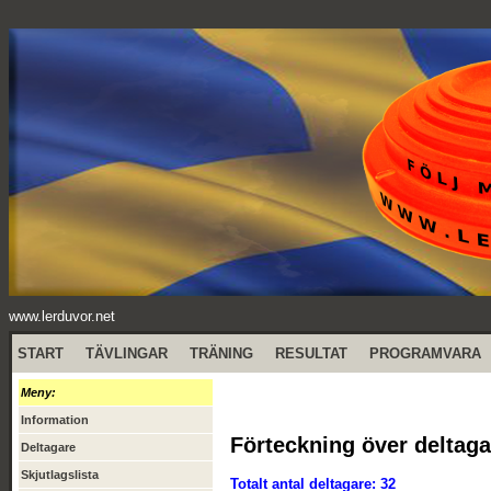
www.lerduvor.net
START
TÄVLINGAR
TRÄNING
RESULTAT
PROGRAMVARA
Meny:
Information
Förteckning över deltaga
Deltagare
Skjutlagslista
Totalt antal deltagare: 32