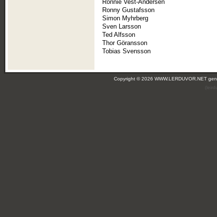
Ronnie Vest-Andersen
Ronny Gustafsson
Simon Myhrberg
Sven Larsson
Ted Alfsson
Thor Göransson
Tobias Svensson
Copyright © 2026 WWW.LERDUVOR.NET ge
(leir