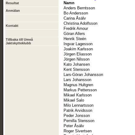
Namn
Resultat
Anders Berntsson
Anmälan
Bo Andersson
Carina Åsälv
Christina Adolfsson
Kontakt
Fredrik Amour
Göran Allers
Henrik Steén
Tillbaka till Umeå
Jaktskytteklubb
Ingvar Lagesson
Joakim Karlsson
Jörgen Eliasson
Jörgen Nilsson
Kato Johansen
Kent Stensson
Lars-Göran Johansson
Lars Johansson
Magnus Hultgren
Markus Pettersson
Mikael Karlsson
Mikael Salo
Milo Lennartsson
Patrik Arvidsson
Peder Jonsson
Pernilla Stensson
Peter Åsälv
Roger Sivertsen