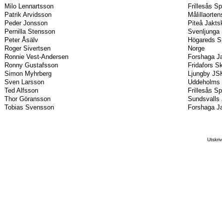
Milo Lennartsson
Frillesås S
Patrik Arvidsson
Målillaorte
Peder Jonsson
Piteå Jakts
Pernilla Stensson
Svenljunga 
Peter Åsälv
Högareds S
Roger Sivertsen
Norge
Ronnie Vest-Andersen
Forshaga Ja
Ronny Gustafsson
Fridafors S
Simon Myhrberg
Ljungby JS
Sven Larsson
Uddeholms 
Ted Alfsson
Frillesås S
Thor Göransson
Sundsvalls 
Tobias Svensson
Forshaga Ja
Utskr