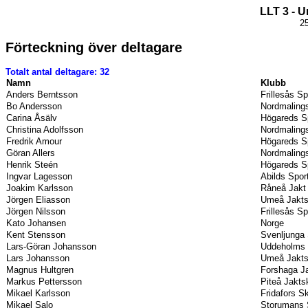
LLT 3 - 
25
Förteckning över deltagare
Totalt antal deltagare: 32
Namn
Klubb
Anders Berntsson
Frillesås S
Bo Andersson
Nordmalings
Carina Åsälv
Högareds S
Christina Adolfsson
Nordmalings
Fredrik Amour
Högareds S
Göran Allers
Nordmalings
Henrik Steén
Högareds S
Ingvar Lagesson
Abilds Spor
Joakim Karlsson
Råneå Jakt 
Jörgen Eliasson
Umeå Jakts
Jörgen Nilsson
Frillesås S
Kato Johansen
Norge
Kent Stensson
Svenljunga 
Lars-Göran Johansson
Uddeholms 
Lars Johansson
Umeå Jakts
Magnus Hultgren
Forshaga Ja
Markus Pettersson
Piteå Jakts
Mikael Karlsson
Fridafors S
Mikael Salo
Storumans 