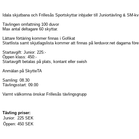
Idala skjutbana och Frillesås Sportskyttar inbjuder till Juniortävling & SM-kv
Tävlingen omfattning 100 duvor
Max antal deltagare 60 skyttar.
Lättare förtäring kommer finnas i Gofikat
Startlista samt skjutlagslista kommer att finnas på lerduvor.net dagarna före 
Startavgift: Junior: 225:-
Öppen klass: 450:-
Startavgift betalas på plats, kontant eller swish
Anmälan på SkytteTA
Samling: 08.30
Tävlingsstart: 09.00
Varmt välkomna önskar Frillesås tävlingsgrupp
Tävling priser:
Junior:
225 SEK
Öppen:
450 SEK