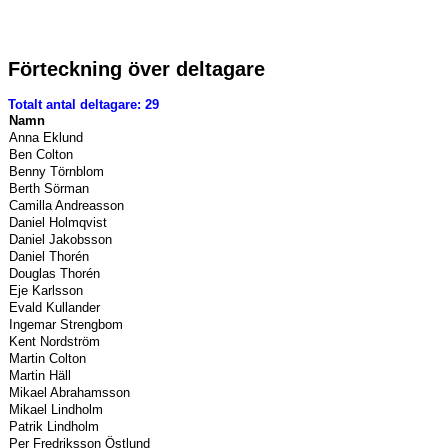
Förteckning över deltagare
Totalt antal deltagare: 29
Namn
Anna Eklund
Ben Colton
Benny Törnblom
Berth Sörman
Camilla Andreasson
Daniel Holmqvist
Daniel Jakobsson
Daniel Thorén
Douglas Thorén
Eje Karlsson
Evald Kullander
Ingemar Strengbom
Kent Nordström
Martin Colton
Martin Häll
Mikael Abrahamsson
Mikael Lindholm
Patrik Lindholm
Per Fredriksson Östlund