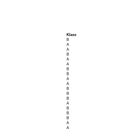
Klass
B
A
A
B
A
A
B
B
A
A
B
B
B
A
B
B
B
A
A