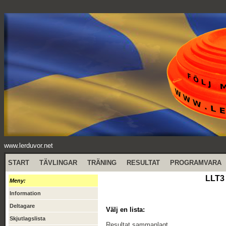
www.lerduvor.net
START
TÄVLINGAR
TRÄNING
RESULTAT
PROGRAMVARA
LLT3 
Meny:
Information
Deltagare
Välj en lista:
Skjutlagslista
Resultat sammanlagt