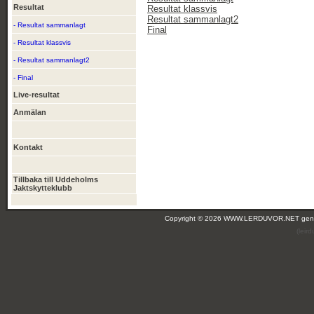
Resultat
Resultat klassvis
Resultat sammanlagt2
- Resultat sammanlagt
Final
- Resultat klassvis
- Resultat sammanlagt2
- Final
Live-resultat
Anmälan
Kontakt
Tillbaka till Uddeholms
Jaktskytteklubb
Copyright © 2026 WWW.LERDUVOR.NET ge
(leir