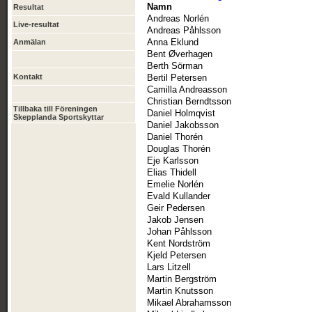
Namn
Resultat
Andreas Norlén
Live-resultat
Andreas Påhlsson
Anna Eklund
Anmälan
Bent Øverhagen
Berth Sörman
Kontakt
Bertil Petersen
Camilla Andreasson
Christian Berndtsson
Tillbaka till Föreningen
Daniel Holmqvist
Skepplanda Sportskyttar
Daniel Jakobsson
Daniel Thorén
Douglas Thorén
Eje Karlsson
Elias Thidell
Emelie Norlén
Evald Kullander
Geir Pedersen
Jakob Jensen
Johan Påhlsson
Kent Nordström
Kjeld Petersen
Lars Litzell
Martin Bergström
Martin Knutsson
Mikael Abrahamsson