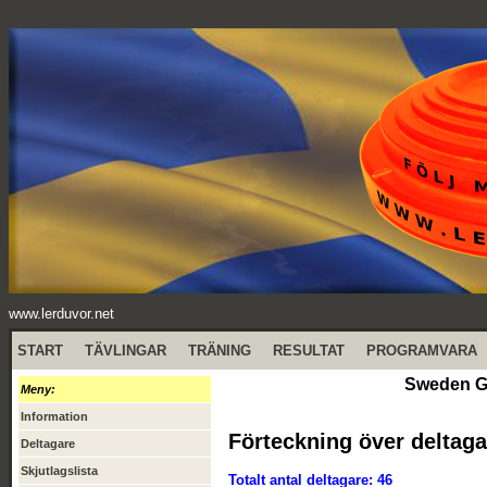
www.lerduvor.net
START
TÄVLINGAR
TRÄNING
RESULTAT
PROGRAMVARA
Sweden GP
Meny:
Information
Förteckning över deltaga
Deltagare
Skjutlagslista
Totalt antal deltagare: 46