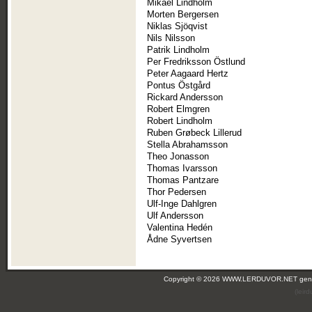
Mikael Lindholm
Morten Bergersen
Niklas Sjöqvist
Nils Nilsson
Patrik Lindholm
Per Fredriksson Östlund
Peter Aagaard Hertz
Pontus Östgård
Rickard Andersson
Robert Elmgren
Robert Lindholm
Ruben Grøbeck Lillerud
Stella Abrahamsson
Theo Jonasson
Thomas Ivarsson
Thomas Pantzare
Thor Pedersen
Ulf-Inge Dahlgren
Ulf Andersson
Valentina Hedén
Ådne Syvertsen
Copyright © 2026 WWW.LERDUVOR.NET ge
(leir